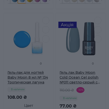
0
0
Гель-лак для ногтей
Гель лак Baby Moon
Baby Moon 8 мл № 134
Cold Ocean Gel polish
Тропическая лагуна
№011 светло-серый с
голубым подтоном 6
В наличии
110.00 ₴
-30%
мл
108.00 ₴
В наличии
Цвет
77.00 ₴