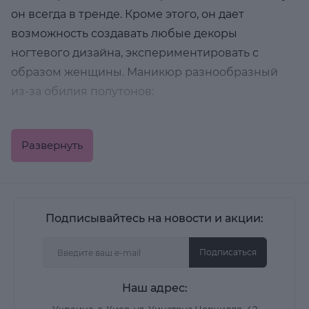
он всегда в тренде. Кроме этого, он дает
возможность создавать любые декоры
ногтевого дизайна, экспериментировать с
образом женщины. Маникюр разнообразный
из-за обилия полутонов:
серо голубой;
Развернуть
розовый с голубым;
жёлтый
;
Подписывайтесь на новости и акции:
нежный или бледный оттенок.
Ногтевой дизайн отличается стойкостью (до 2-3
Подписаться
недель) если купить продукцию известного
Наш адрес:
косметического бренда, а не, пускай дешевую,