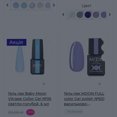
Цвет
0
0
Гель лак Baby Moon
Гель-лак MOON FULL
Vitrage Collor Gel №05
color Gel polish №651
светло-голубой, 6 мл
васильково-
сиреневый 8 мл
110.00 ₴
В наличии
-30%