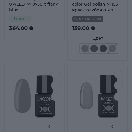
UV/LED № 0738, tiffany
color Gel polish №183
blue
ярко-голубой 8 мл
В наличии
Немає в наявності
364.00 ₴
139.00 ₴
Цвет
0
0