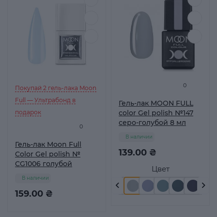
0
Покупай 2 гель-лака Moon
Full — Ультрабонд в
Гель-лак MOON FULL
подарок
color Gel polish №147
серо-голубой 8 мл
0
В наличии
Гель-лак Moon Full
139.00 ₴
Color Gel polish №
CG1006 голубой
Цвет
В наличии
159.00 ₴