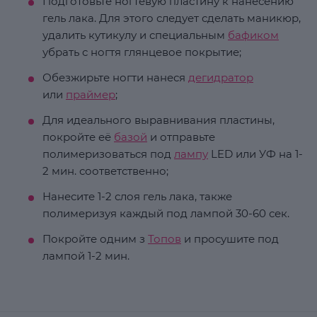
Подготовьте ногтевую пластину к нанесению
гель лака. Для этого следует сделать маникюр,
удалить кутикулу и специальным
бафиком
убрать с ногтя глянцевое покрытие;
Обезжирьте ногти нанеся
дегидратор
или
праймер
;
Для идеального выравнивания пластины,
покройте её
базой
и отправьте
полимеризоваться под
лампу
LED или УФ на 1-
2 мин. соответственно;
Нанесите 1-2 слоя гель лака, также
полимеризуя каждый под лампой 30-60 сек.
Покройте одним з
Топов
и просушите под
лампой 1-2 мин.