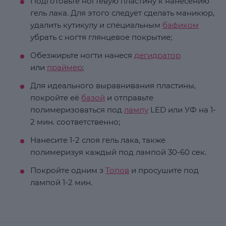
Подготовьте ногтевую пластину к нанесению
гель лака. Для этого следует сделать маникюр,
удалить кутикулу и специальным
бафиком
убрать с ногтя глянцевое покрытие;
Обезжирьте ногти нанеся
дегидратор
или
праймер
;
Для идеального выравнивания пластины,
покройте её
базой
и отправьте
полимеризоваться под
лампу
LED или УФ на 1-
2 мин. соответственно;
Нанесите 1-2 слоя гель лака, также
полимеризуя каждый под лампой 30-60 сек.
Покройте одним з
Топов
и просушите под
лампой 1-2 мин.