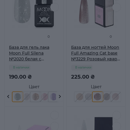
0
0
База для гель лака
База для ногтей Moon
Moon Full Silena
Full Amazing Сat base
№2020 белая с
№3229 Розовый кварц,
серебрянной поталью
12 мл
В наличии
В наличии
8 мл
190.00 ₴
225.00 ₴
Цвет
Цвет