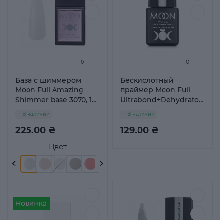
0
0
База с шиммером
Бескислотный
Moon Full Amazing
праймер Moon Full
Shimmer base 3070, 12
Ultrabond+Dehydrator
мл
8 мл
В наличии
В наличии
225.00 ₴
129.00 ₴
Цвет