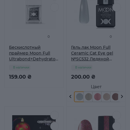
0
0
Бескислотный
Гель лак Moon Full
праймер Moon Full
Ceramic Cat Eye gel
Ultrabond+Dehydrator
№SC532 Ледяной
9 мл
кристалл, 8 мл
В наличии
В наличии
159.00 ₴
200.00 ₴
Цвет