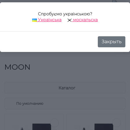
Спробуємо українською?
0
Українська
москальска
Закрыть
Назад
Аврора Стиль
Производитель
MOON
MOON
Каталог