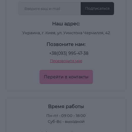
последствия агрессивных погодных условий.
Подписаться
Форматы и действие
Наш адрес:
ночные маски - для глубокого питания во
время отдыха;
Украина, г. Киев, ул. Уинстона Черчилля, 42
Позвоните нам:
увлажняющие - для восстановления
+38(093) 995-47-38
водного баланса;
Перезвоните мне
питательные - с маслами и витаминами для
смягчения;
Перейти в контакты
маски-патчи - для быстрого экспресс-
эффекта.
Время работы
Более плотные текстуры работают дольше,
Пн-пт - 09:00 - 18:00
лёгкие формулы могут использоваться как
Суб-Вс - выходной
подготовительный этап перед декоративным