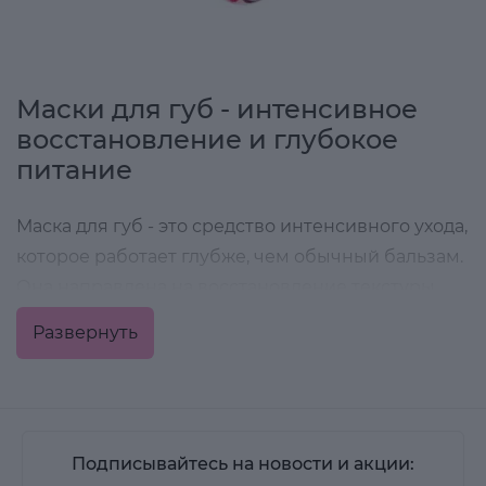
Маски для губ - интенсивное
восстановление и глубокое
питание
Маска для губ - это средство интенсивного ухода,
которое работает глубже, чем обычный бальзам.
Она направлена на восстановление текстуры,
уменьшение сухости и возвращение
Развернуть
эластичности.
Если бальзам поддерживает комфорт
ежедневно, то маска решает конкретные задачи -
трещины, шелушение, потерю мягкости или
Подписывайтесь на новости и акции: