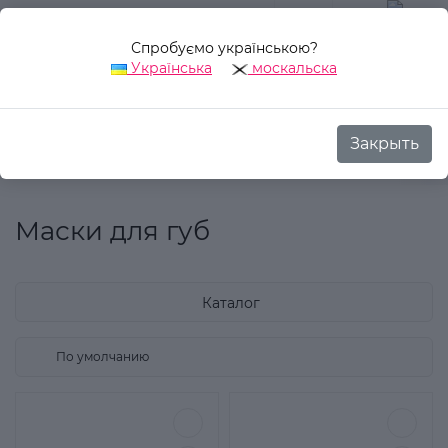
Спробуємо українською?
0
Українська
москальска
Закрыть
Назад
Аврора Стиль
Декоративная косметика
Для губ
Маски для губ
Каталог