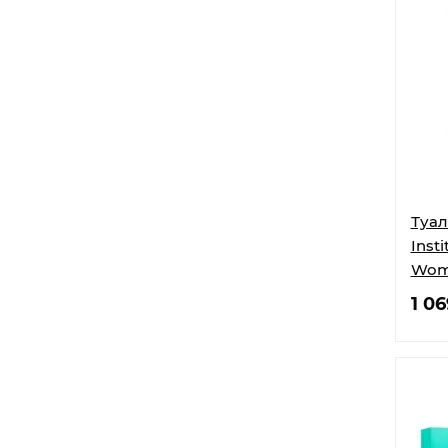
Туал
Insti
Woma
1 0