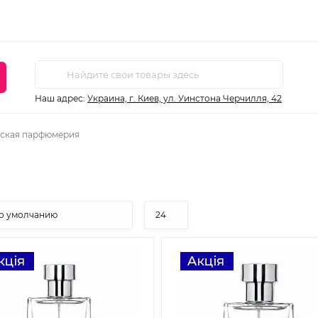
Наш адрес:
Украина, г. Киев, ул. Уинстона Черчилля, 42
ская парфюмерия