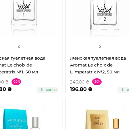
0
0
кая туалетная вода
Женская туалетная вода
at Le choix de
Aromat Le choix de
peratrix №1, 50 мл
L'imperatrix №2, 50 мл
00 ₴
246.00 ₴
-20%
-20%
.80 ₴
196.80 ₴
В наличии
В на