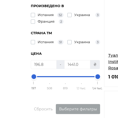
ПРОИЗВЕДЕНО В
Испания
Украина
52
3
Франция
2
СТРАНА ТМ
Испания
Украина
51
3
ЦЕНА
Туал
Insti
-
₴
Rosa
1 01
197
508
819
1,1 тыс.
1,4 тыс.
Сбросить
Выберите фильтры