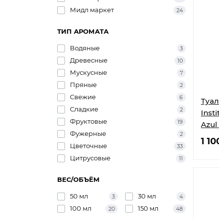
Мидл маркет
24
ТИП АРОМАТА
Водяные
3
Древесные
10
Мускусные
7
Пряные
2
Свежие
6
Туал
Сладкие
2
Insti
Фруктовые
19
Azul
Фужерные
2
1 10
Цветочные
33
Цитрусовые
11
ВЕС/ОБЪЁМ
50 мл
30 мл
3
4
100 мл
150 мл
20
48