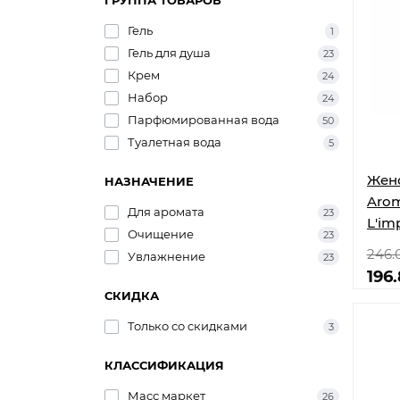
ГРУППА ТОВАРОВ
Гель
1
Гель для душа
23
Крем
24
Набор
24
Парфюмированная вода
50
Туалетная вода
5
Женс
НАЗНАЧЕНИЕ
Arom
Для аромата
23
L'im
Очищение
23
246.
Увлажнение
23
196
СКИДКА
Только со cкидками
3
КЛАССИФИКАЦИЯ
Масс маркет
26