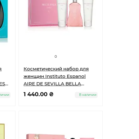
0
я
Косметический набор для
женщин Instituto Espanol
RESH
AIRE DE SEVILLA BELLA
 для
(туал.вода + крем д/тела +
1 440.00 ₴
личии
В наличии
ша
гель д/душа)