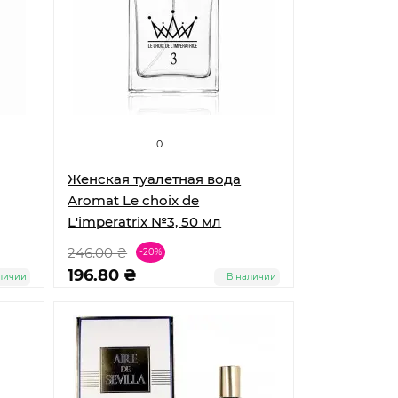
0
Женская туалетная вода
Aromat Le choix de
L'imperatrix №3, 50 мл
246.00 ₴
-20%
196.80 ₴
личии
В наличии