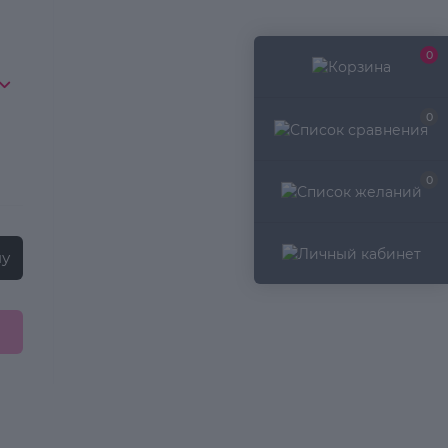
0
0
0
ну