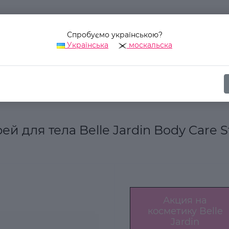
Спробуємо українською?
Українська
москальска
Наш адрес:
Украина, г. Киев, ул. Уинстона Черчилля, 42
Косметика для тела
Парфюмированный спрей для тела Belle Jard
для тела Belle Jardin Body Care S
Акция на
косметику Belle
Jardin