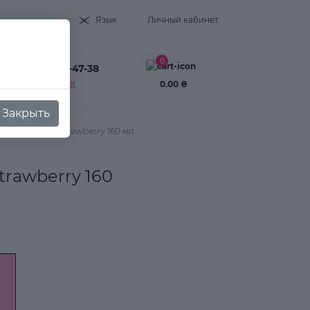
Язык
Личный кабинет
0
+38(093) 995-47-38
Заказать звонок
0.00 ₴
Закрыть
in Body Care Strawberry 160 мл
trawberry 160