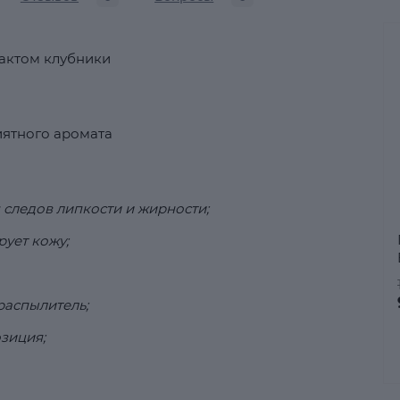
рактом клубники
иятного аромата
 следов липкости и жирности;
ует кожу;
аспылитель;
зиция;