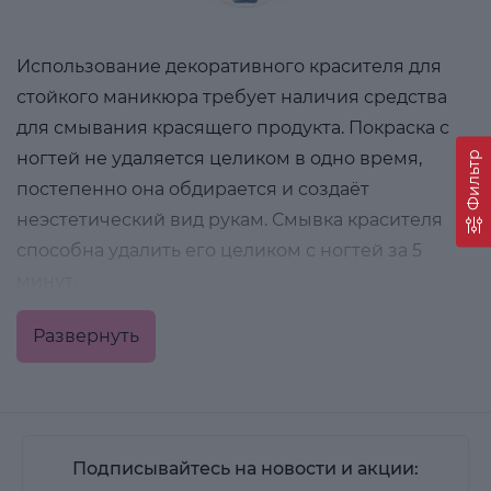
Использование декоративного красителя для
стойкого маникюра требует наличия средства
для смывания красящего продукта. Покраска с
ногтей не удаляется целиком в одно время,
Фильтр
постепенно она обдирается и создаёт
неэстетический вид рукам. Смывка красителя
способна удалить его целиком с ногтей за 5
минут.
Средства для снятия лака можно купить
Развернуть
жидкостные, гелевые, кремовые, в виде
карандашей и салфеток. В их составе могут быть
витамины, экстракты растений. Разделяются на 2
типа: в составе которых есть ацетон и без
Подписывайтесь на новости и акции:
ацетона.