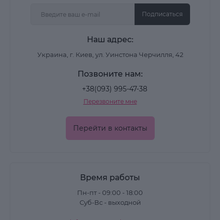
Подписаться
Ацетоновые смывки
Наш адрес:
Ацетон способен мгновенно вывести
Украина, г. Киев, ул. Уинстона Черчилля, 42
нанесенное средство с пластины. Жидкости на
Позвоните нам:
его основе наносятся на вату или ватный диск, 1-
+38(093) 995-47-38
2 минуты достаточно для удаление лака.
Перезвоните мне
Минусом этого процесса является стирание
верхнего слоя ногтевой пластины, которая
Перейти в контакты
становится тонкой и ломккой. Снимается не
только верхний слой маникюра, но и
повреждается кожа рук. Жесткая по своему
Время работы
составу жидкость, способна растекаться,
разъедать кожу рук. Вокруг кутикулы
Пн-пт - 09:00 - 18:00
Суб-Вс - выходной
образовываются трещины, маленькие раны.