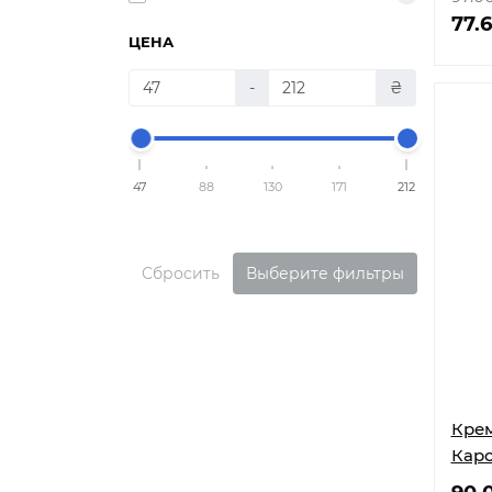
кожи
77.
ЦЕНА
-
₴
47
88
130
171
212
Сбросить
Выберите фильтры
Крем
Каро