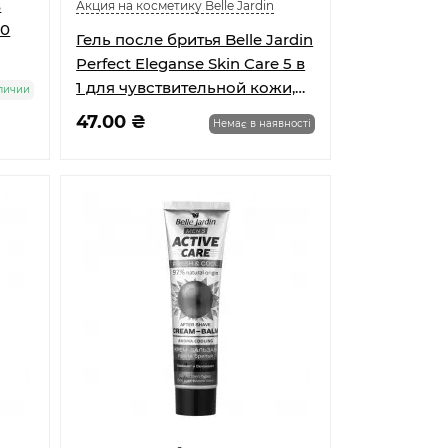
в
Акция на косметику Belle Jardin
10
Гель после бритья Belle Jardin
Perfect Eleganse Skin Care 5 в
1 для чувствительной кожи,
личии
100мл
47.00 ₴
Немає в наявності