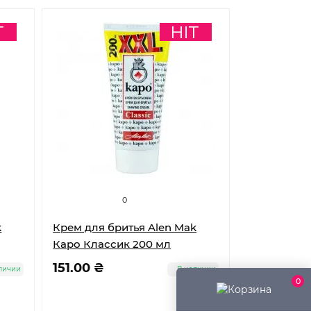
0
k
Крем для бритья Alen Mak
Каро Классик 200 мл
151.00 ₴
личии
В наличии
0