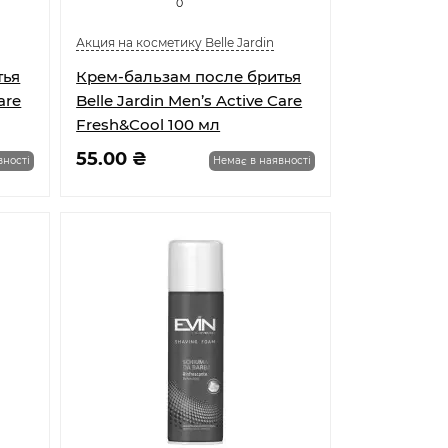
0
Акция на косметику Belle Jardin
тья
Крем-бальзам после бритья
are
Belle Jardin Men’s Active Care
Fresh&Cool 100 мл
55.00 ₴
вності
Немає в наявності