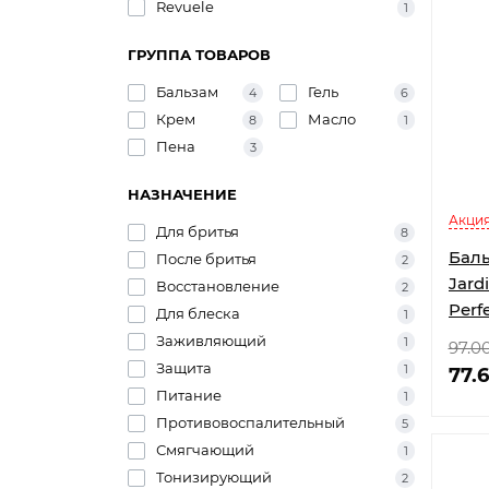
Revuele
1
ГРУППА ТОВАРОВ
Бальзам
Гель
4
6
Крем
Масло
8
1
Пена
3
НАЗНАЧЕНИЕ
Акция
Для бритья
8
Баль
После бритья
2
Jard
Восстановление
2
Perf
Для блеска
1
увл
Заживляющий
1
97.0
кожи
Защита
1
77.
Питание
1
Противовоспалительный
5
Смягчающий
1
Тонизирующий
2