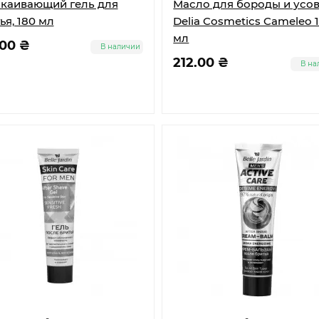
каивающий гель для
Масло для бороды и усо
ья, 180 мл
Delia Cosmetics Cameleo 
мл
.00 ₴
В наличии
212.00 ₴
В на