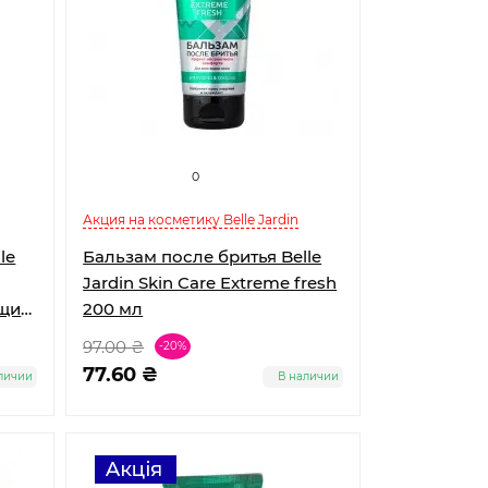
0
Акция на косметику Belle Jardin
le
Бальзам после бритья Belle
Jardin Skin Care Extreme fresh
ющий
200 мл
97.00 ₴
-20%
77.60 ₴
личии
В наличии