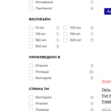
Мочевина
1
Пантенол
4
ВЕС/ОБЪЁМ
10 мл
100 мл
1
5
125 мл
150 мл
1
1
180 мл
200 мл
1
7
300 мл
3
ПРОИЗВЕДЕНО В
Италия
3
Польша
14
Болгария
5
Акция
СТРАНА ТМ
Гель
For 
Болгария
5
Fres
Италия
3
скло
Польша
97.0
4