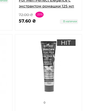
For Men Perfect Elegance с
личии
экстрактом ромашки 125 мл
72.00 ₴
-20%
57.60 ₴
В наличии
0