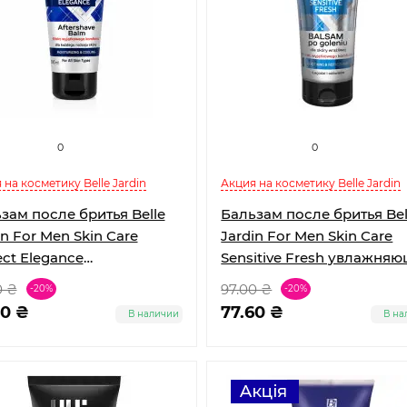
0
0
 на косметику Belle Jardin
Акция на косметику Belle Jardin
зам после бритья Belle
Бальзам после бритья Bel
in For Men Skin Care
Jardin For Men Skin Care
ect Elegance
Sensitive Fresh увлажня
ажняющий для сухой
для сухой кожи 200 мл
0 ₴
97.00 ₴
-20%
-20%
 200 мл
60 ₴
77.60 ₴
В наличии
В на