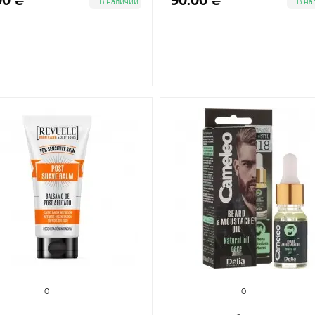
00 ₴
90.00 ₴
В наличии
В на
0
0