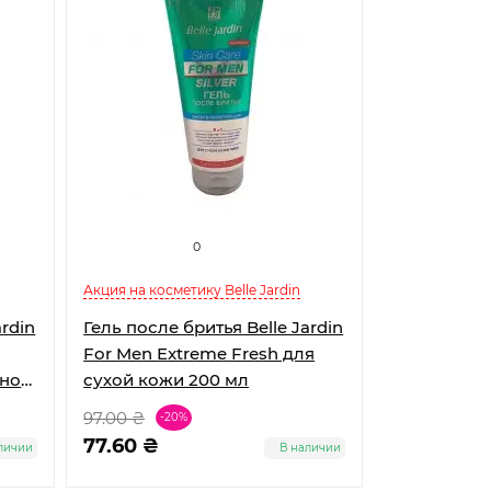
0
Акция на косметику Belle Jardin
Гель после бритья Belle Jardin
For Men Extreme Fresh для
ьной
сухой кожи 200 мл
ю
97.00 ₴
-20%
77.60 ₴
личии
В наличии