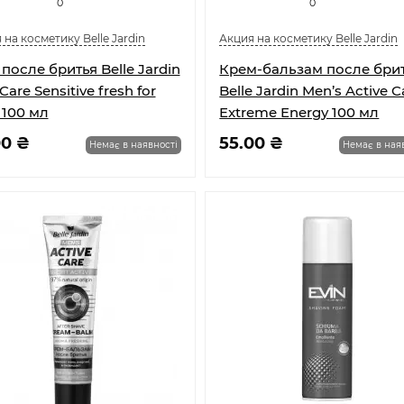
0
0
 на косметику Belle Jardin
Акция на косметику Belle Jardin
 после бритья Belle Jardin
Крем-бальзам после бри
Care Sensitive fresh for
Belle Jardin Men’s Active C
100 мл
Extreme Energy 100 мл
00 ₴
55.00 ₴
Немає в наявності
Немає в ная