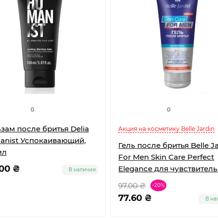
0
0
зам после бритья Delia
Акция на косметику Belle Jardin
nist Успокаивающий,
Гель после бритья Belle Jardin
мл
For Men Skin Care Perfect
.00 ₴
Elegance для чувствител
В наличии
склонной к раздражени
97.00 ₴
-20%
кожи 200 мл
77.60 ₴
В на