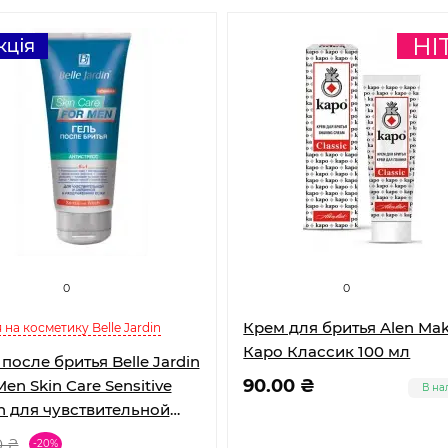
0
0
Крем для бритья Alen Ma
 на косметику Belle Jardin
Каро Классик 100 мл
 после бритья Belle Jardin
90.00 ₴
Men Skin Care Sensitive
В на
h для чувствительной
нной к раздражению
0 ₴
-20%