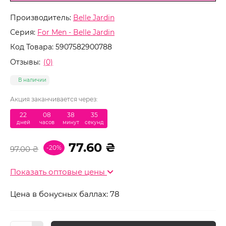
Производитель:
Belle Jardin
Серия:
For Men - Belle Jardin
Код Товара:
5907582900788
Отзывы:
(0)
В наличии
Акция заканчивается через:
22
:
08
:
38
:
34
дней
часов
минут
секунд
77.60 ₴
-20%
97.00 ₴
Показать оптовые цены
Цена в бонусных баллах: 78