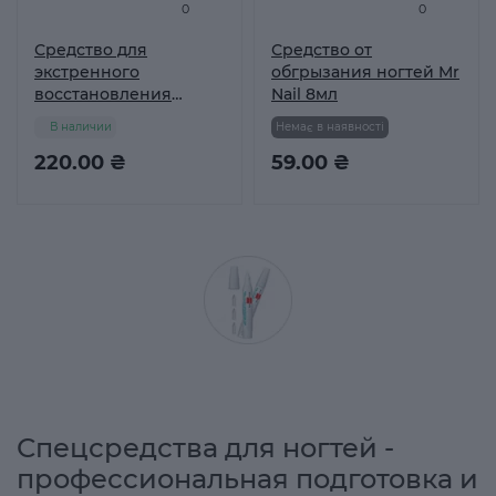
0
0
Средство для
Средство от
экстренного
обгрызания ногтей Mr
восстановления
Nail 8мл
сильно
В наличии
Немає в наявності
поврежденных
ногтей, 12 мл
220.00 ₴
59.00 ₴
Спецсредства для ногтей -
профессиональная подготовка и