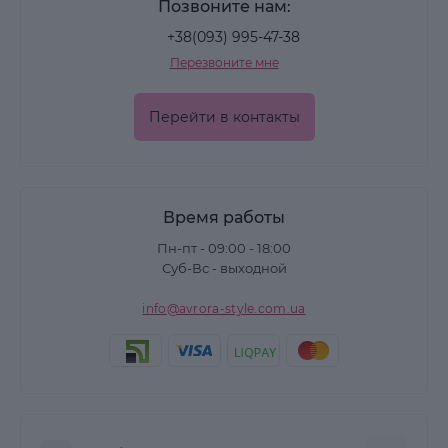
Позвоните нам:
В каталоге можно выбрать:
+38(093) 995-47-38
Перезвоните мне
• дегидраторы и обезжириватели
• кислотные и бескислотные праймеры
Перейти в контакты
• бондеры для улучшения адгезии
• ремуверы для снятия гель-лака
• клеи и вспомогательные жидкости
Время работы
Эти средства используются перед нанесением
Пн-пт - 09:00 - 18:00
гель-лаков для ногтей
или при работе с
Суб-Вс - выходной
системами наращивания.
info@avrora-style.com.ua
Зачем нужны специальные
средства
Правильная подготовка ногтя: