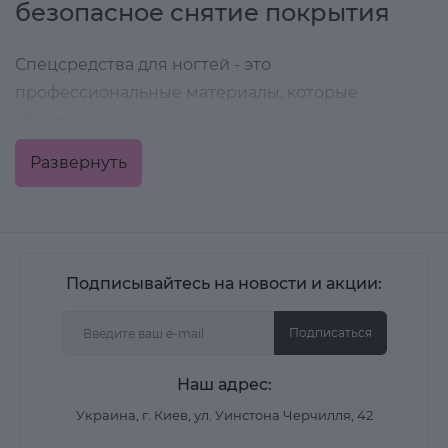
безопасное снятие покрытия
Спецсредства для ногтей - это
профессиональные материалы, которые
обеспечивают правильную подготовку ногтевой
пластины, улучшают сцепление покрытия и
Развернуть
помогают безопасно снимать декоративные
системы. Именно эти продукты напрямую
влияют на стойкость маникюра и снижают риск
отслоений.
Подписывайтесь на новости и акции:
Категория актуальна как для мастеров маникюра,
так и для самостоятельного использования дома.
Подписаться
Наш адрес:
Какие спецсредства
Украина, г. Киев, ул. Уинстона Черчилля, 42
представлены в категории