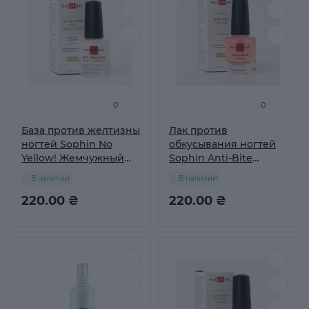
0
0
База против желтизны
Лак против
ногтей Sophin No
обкусывания ногтей
Yellow! Жемчужный
Sophin Anti-Bite
осветлитель, 12 мл
Восстановление и
В наличии
В наличии
защита, 12 мл
220.00 ₴
220.00 ₴