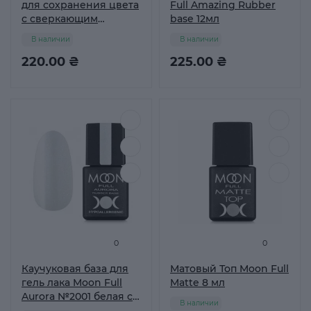
для сохранения цвета
Full Amazing Rubber
с сверкающим
base 12мл
эффектом Sophin
В наличии
В наличии
220.00 ₴
225.00 ₴
0
0
Каучуковая база для
Матовый Топ Moon Full
гель лака Moon Full
Matte 8 мл
Aurora №2001 белая с
В наличии
мелким шиммером 8