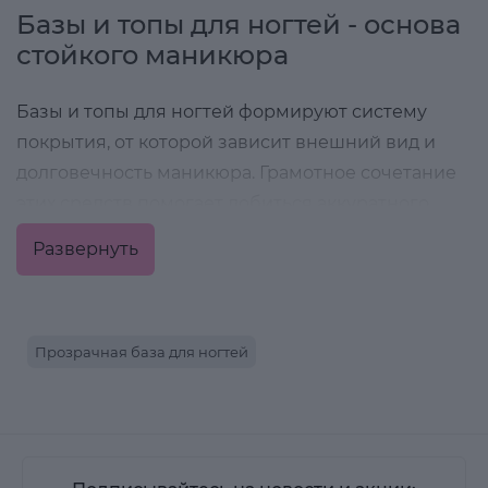
Базы и топы для ногтей - основа
стойкого маникюра
Базы и топы для ногтей формируют систему
покрытия, от которой зависит внешний вид и
долговечность маникюра. Грамотное сочетание
этих средств помогает добиться аккуратного
результата и комфортной носки без сколов и
Развернуть
потери блеска.
Как работает система покрытия
Прозрачная база для ногтей
Первый слой подготавливает поверхность,
улучшает сцепление и делает нанесение более
равномерным. Завершающий этап фиксирует
результат, защищает материал от повреждений