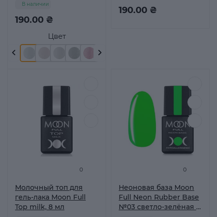
В наличии
мл
190.00 ₴
190.00 ₴
Цвет
0
0
Молочный топ для
Неоновая база Moon
гель-лака Moon Full
Full Neon Rubber Base
Top milk, 8 мл
№03 светло-зелёная 8
мл