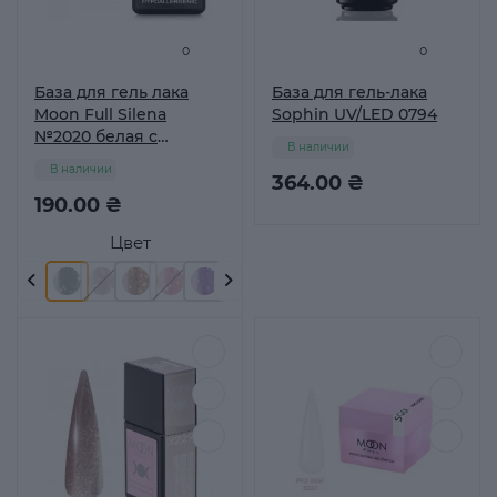
0
0
База для гель лака
База для гель-лака
Moon Full Silena
Sophin UV/LED 0794
№2020 белая с
В наличии
серебрянной поталью
В наличии
8 мл
364.00 ₴
190.00 ₴
Цвет