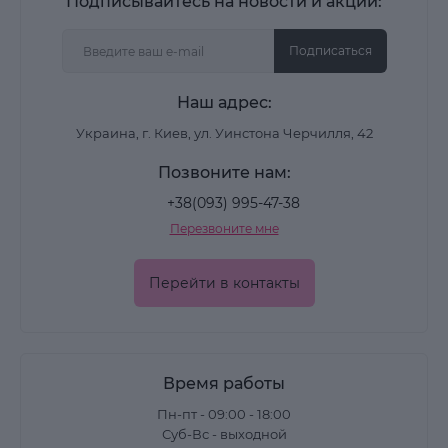
Подписывайтесь на новости и акции:
и усиливает визуальный эффект - глянцевый или
Подписаться
матовый.
Наш адрес:
Что входит в систему
Украина, г. Киев, ул. Уинстона Черчилля, 42
Позвоните нам:
средства для выравнивания и подготовки
ногтевой пластины
+38(093) 995-47-38
Перезвоните мне
финишные покрытия для защиты и
закрепления результата
Перейти в контакты
решения под разные техники и задачи в
маникюре
Время работы
Как выбрать подходящий
Пн-пт - 09:00 - 18:00
вариант
Суб-Вс - выходной