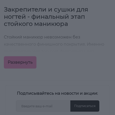
Закрепители и сушки для
ногтей - финальный этап
стойкого маникюра
Стойкий маникюр невозможен без
качественного финишного покрытия. Именно
закрепитель или top coat фиксирует цвет,
защищает поверхность от сколов и царапин и
Развернуть
сохраняет аккуратный вид надолго.
В категории представлены закрепители и сушки
для классического лака, а также финишные
покрытия для работы с
гель-лаками для ногтей
,
Подписывайтесь на новости и акции:
которые подходят как для профессионального
использования, так и для домашнего маникюра.
Подписаться