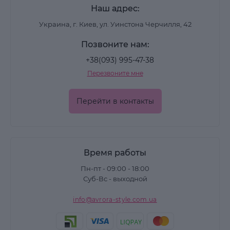
Наш адрес:
Какие финишные покрытия
Украина, г. Киев, ул. Уинстона Черчилля, 42
представлены
Позвоните нам:
В каталоге можно выбрать:
+38(093) 995-47-38
Перезвоните мне
• быстросохнущие сушки для лака
• глянцевые top coat с выраженным блеском
Перейти в контакты
• матовые финиши для современных дизайнов
• верхние покрытия без липкого слоя
• декоративные топы с эффектами
Время работы
Финишное – выполняет сразу несколько
Пн-пт - 09:00 - 18:00
функций: закрепляет
лак для ногтей
или
Суб-Вс - выходной
гелевое покрытие, усиливает глубину цвета,
info@avrora-style.com.ua
придаёт глянец или матовость и продлевает
срок носки маникюра.