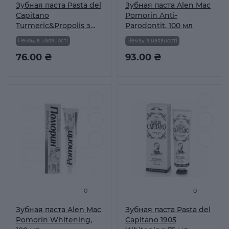
Зубная паста Pasta del
Зубная паста Alen Mac
Capitano
Pomorin Anti-
Turmeric&Propolis з
Parodontit, 100 мл
куркумой и
Немає в наявності
Немає в наявності
прополисом 100%
Экологическая
76.00 ₴
93.00 ₴
упаковка 75мл
0
0
Зубная паста Alen Mac
Зубная паста Pasta del
Pomorin Whitening,
Capitano 1905