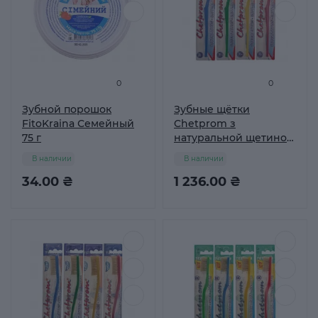
0
0
Зубной порошок
Зубные щётки
FitoKraina Семейный
Chetprom з
75 г
натуральной щетиной
№44 Упаковка 30 шт
В наличии
В наличии
34.00 ₴
1 236.00 ₴