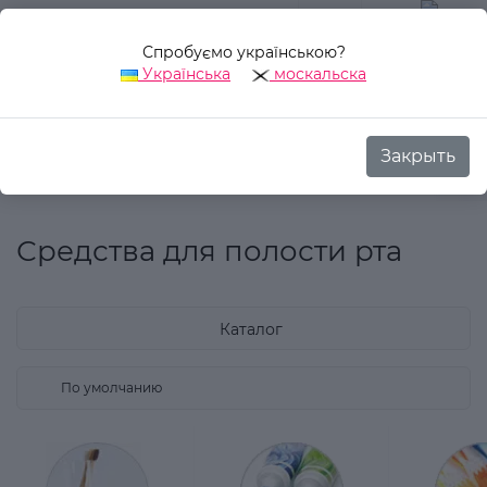
Спробуємо українською?
0
Українська
москальска
Закрыть
Назад
Аврора Стиль
Средства для полости рта
Средства для полости рта
Каталог