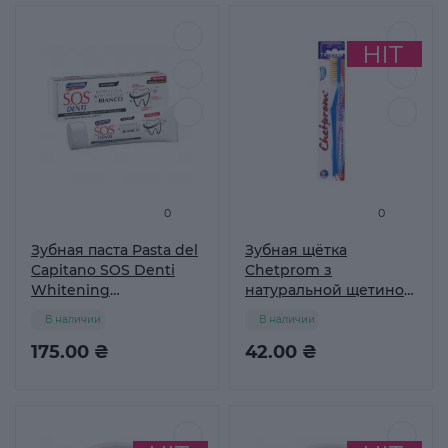
0
0
Зубная паста Pasta del
Зубная щётка
Capitano SOS Denti
Chetprom з
Whitening
натуральной щетиной
Профессиональное и
№44
В наличии
В наличии
безопасное
отбеливание 75 мл
175.00 ₴
42.00 ₴