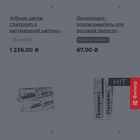
0
0
Зубные щётки
Дезодорант-
Chetprom з
ополаскиватель для
натуральной щетиной
ротовой полости
№52 Упаковка 30 шт
Целитель Свежесть
В наличии
Немає в наявності
эвкалипта, 250 мл
1 236.00 ₴
67.00 ₴
Фильтр
0
0