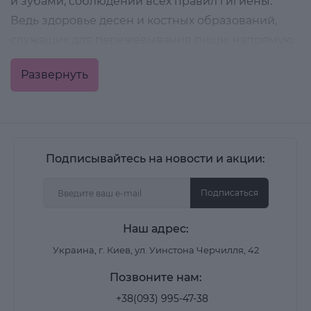
и зубами, соблюдении всех правил гигиены.
Ведь здоровье десен и костных образований,
служащих для пережевывания пищи, напрямую
зависит от каждодневных гигиенических
Развернуть
процедур, не ограничивающихся лишь чисткой
зубов.
Виды и значение средств для
Подписывайтесь на новости и акции:
гигиены полости рта
Подписаться
Все средства для гигиены полости рта условно
подразделяют на пять базовых категорий:
Наш адрес:
зубные пасты, порошки, гели;
Украина, г. Киев, ул. Уинстона Черчилля, 42
Позвоните нам:
зубные нитки, зубочистки;
+38(093) 995-47-38
ополаскиватели для рта;