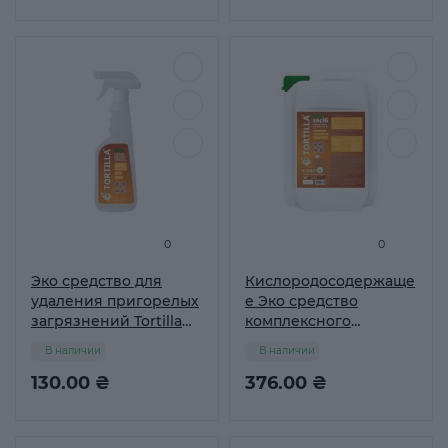
0
0
Эко средство для
Кислородосодержаще
удаления пригорелых
е Эко средство
загрязнений Tortilla
комплексного
450 мл
действия Tortilla Белье
В наличии
В наличии
без хлора 5 л
130.00 ₴
376.00 ₴