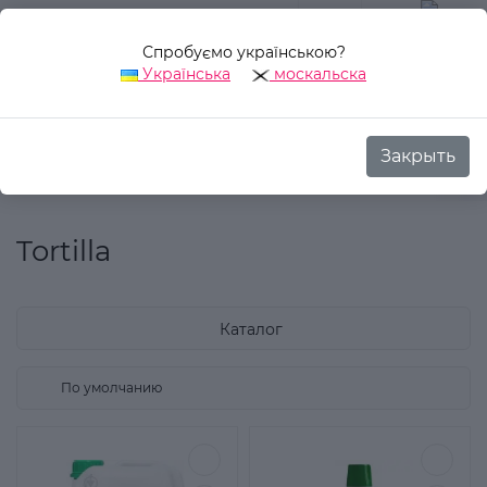
Спробуємо українською?
0
Українська
москальска
Закрыть
Назад
Аврора Стиль
Производитель
Tortilla
Tortilla
Каталог