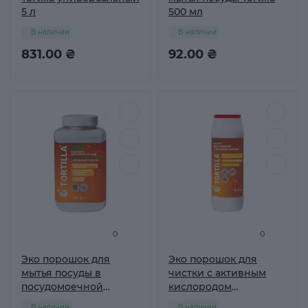
5 л
500 мл
В наличии
В наличии
831.00 ₴
92.00 ₴
0
0
Эко порошок для
Эко порошок для
мытья посуды в
чистки с активным
посудомоечной
кислородом
машине Tortilla 1 кг
антибактериальный
В наличии
В наличии