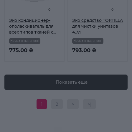
0
0
Эко кондиционер-
Эко средство TORTILLA
ополаскиватель для
для чистки унитазов
всех типов тканей с
4,7л
антибактериальным
Немає в наявності
Немає в наявності
действием Tortilla 5 л
775.00 ₴
793.00 ₴
Показать еще
1
2
>
>|