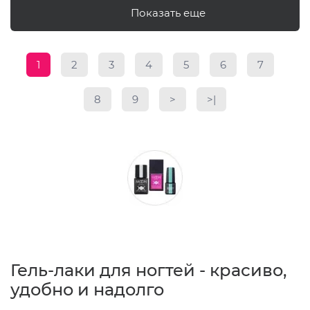
Показать еще
1
2
3
4
5
6
7
8
9
>
>|
Гель-лаки для ногтей - красиво,
удобно и надолго