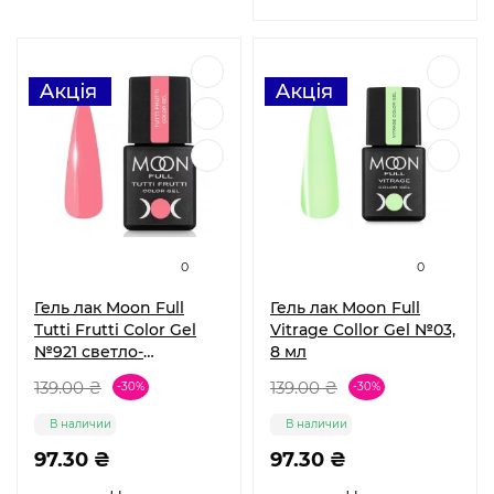
0
0
Гель лак Moon Full
Гель лак Moon Full
Tutti Frutti Color Gel
Vitrage Collor Gel №03,
№921 светло-
8 мл
кораловый, 8 мл
139.00 ₴
139.00 ₴
-30%
-30%
В наличии
В наличии
97.30 ₴
97.30 ₴