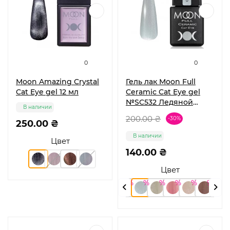
0
0
Moon Amazing Crystal
Гель лак Moon Full
Cat Eye gel 12 мл
Ceramic Cat Eye gel
№SC532 Ледяной
В наличии
кристалл, 8 мл
200.00 ₴
-30%
250.00 ₴
В наличии
Цвет
140.00 ₴
Цвет