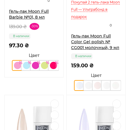
0
Покупай 2 гель-лака Moon
Full — Ультрабонд в
Гель-лак Moon Full
Barbie №01, 8 мл
подарок
0
139.00 ₴
-30%
Гель-лак Moon Full
В наличии
Color Gel polish №
97.30 ₴
CG001 молочный, 9 мл
Цвет
В наличии
159.00 ₴
Цвет