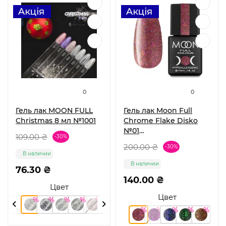
0
0
Гель лак MOON FULL
Гель лак Moon Full
Christmas 8 мл №1001
Chrome Flake Disko
№01
109.00 ₴
-30%
светоотражающий 8
200.00 ₴
-30%
мл
В наличии
В наличии
76.30 ₴
140.00 ₴
Цвет
Цвет