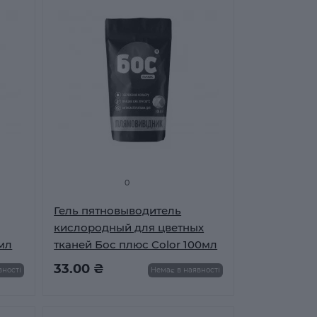
0
Гель пятновыводитель
кислородный для цветных
 мл
тканей Бос плюс Color 100мл
33.00 ₴
вності
Немає в наявності