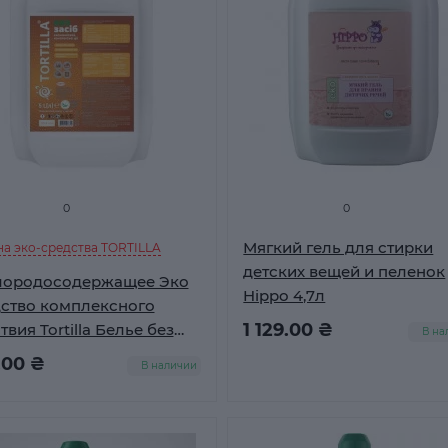
0
0
Мягкий гель для стирки
на эко-средства TORTILLA
детских вещей и пеленок
лородосодержащее Эко
Hippo 4,7л
ство комплексного
1 129.00 ₴
твия Tortilla Белье без
В на
а 5 л
.00 ₴
В наличии