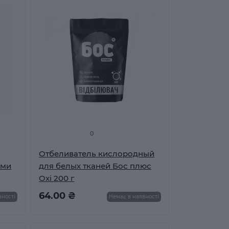
0
Отбеливатель кислородный
ами
для белых тканей Бос плюс
Oxi 200 г
64.00 ₴
вності
Немає в наявності