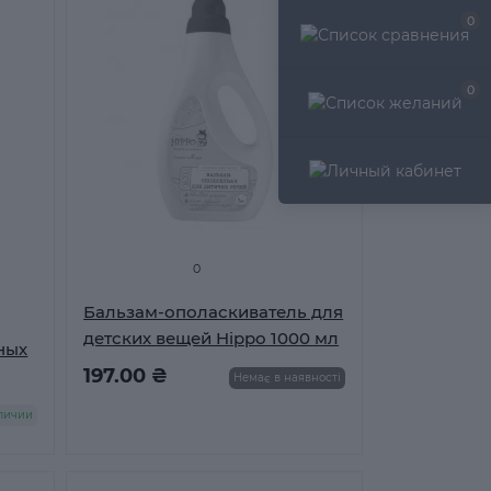
0
0
0
Бальзам-ополаскиватель для
детских вещей Hippo 1000 мл
ных
197.00 ₴
Немає в наявності
личии