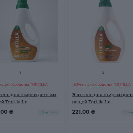
0
0
на эко-средства TORTILLA
-30% на эко-средства TORTILLA
гель для стирки детских
Эко гель для стирки цвет
 Tortilla 1 л
вещей Tortilla 1 л
.00 ₴
221.00 ₴
В наличии
В на