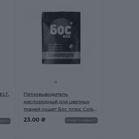
0
ELT,
Пятновыводитель
кислородный для цветных
тканей сошет Бос плюс Color
50 г
23.00 ₴
Немає в наявності
вності