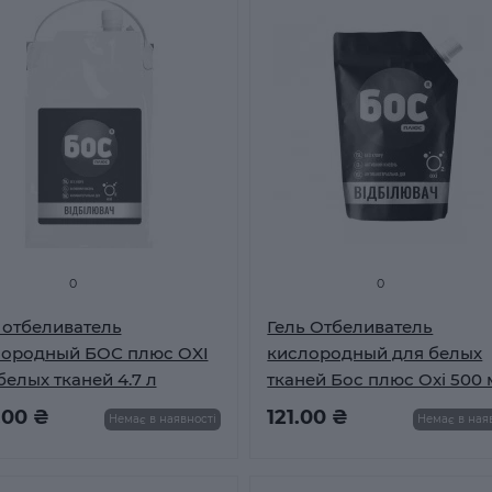
0
0
 отбеливатель
Гель Отбеливатель
лородный БОС плюс OXI
кислородный для белых
белых тканей 4.7 л
тканей Бос плюс Oxi 500
.00 ₴
121.00 ₴
Немає в наявності
Немає в ная