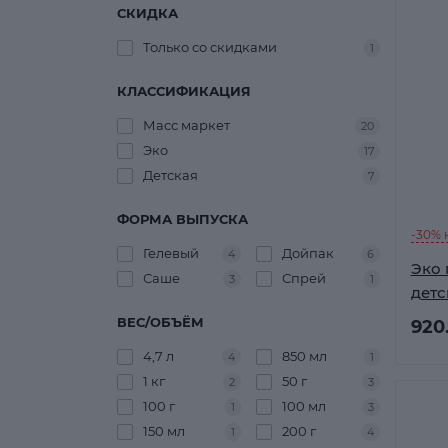
СКИДКА
Только со cкидками
1
КЛАССИФИКАЦИЯ
Масс маркет
20
Эко
17
Детская
7
ФОРМА ВЫПУСКА
-30% 
Гелевый
Дойпак
4
6
Эко 
Саше
Спрей
3
1
детс
ВЕС/ОБЪЁМ
920
4,7 л
850 мл
4
1
1 кг
50 г
2
3
100 г
100 мл
1
3
150 мл
200 г
1
4