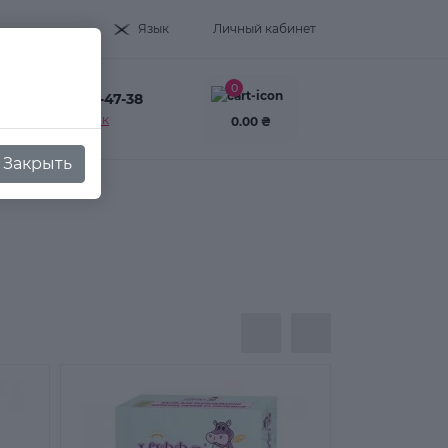
Язык
Личный кабинет
0
+38(093) 995-47-38
Заказать звонок
0.00 ₴
Закрыть