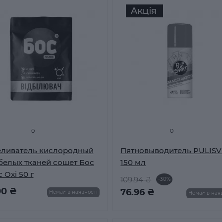
0
0
еливатель кислородный
Пятновыводитель PULISV
белых тканей сошет Бос
150 мл
 Oxi 50 г
109.94 ₴
-30%
00 ₴
76.96 ₴
Немає в наявності
Немає в ная