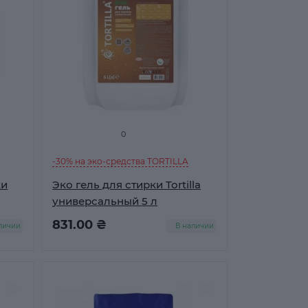
0
-30% на эко-средства TORTILLA
ки
Эко гель для стирки Tortilla
универсальный 5 л
831.00 ₴
личии
В наличии