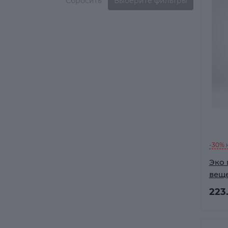
Сбросить
Выберите фильтры
-30% 
Эко 
вещей
223