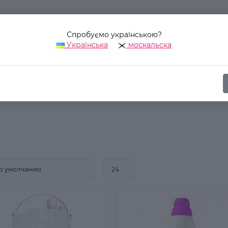
Спробуємо українською?
Українська
москальска
Наш адрес:
Украина, г. Киев, ул. Уинстона Черчилля, 42
Бытовая химия
Средства для стирки