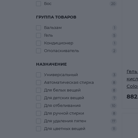
Бос
20
ГРУППА ТОВАРОВ
Бальзам
1
Гель
5
Кондиционер
1
Ополаскиватель
2
НАЗНАЧЕНИЕ
Гель
Универсальный
3
кис
Автоматическая стирка
8
Colo
Для белых вещей
8
л
882
Для детских вещей
7
Для отбеливания
10
Для ручной стирки
8
Для удаления пятен
17
Для цветных вещей
11