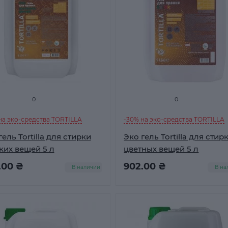
0
0
на эко-средства TORTILLA
-30% на эко-средства TORTILLA
гель Tortilla для стирки
Эко гель Tortilla для стир
ких вещей 5 л
цветных вещей 5 л
.00 ₴
902.00 ₴
В наличии
В на