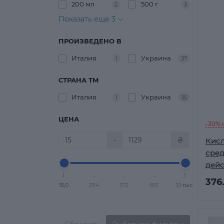
200 мл
500 г
2
3
Показать еще 3
ПРОИЗВЕДЕНО В
Италия
Украина
1
37
СТРАНА ТМ
Италия
Украина
1
35
ЦЕНА
-30% 
-
₴
Кис
сред
дейс
хлор
376
15,0
294
572
851
1,1 тыс.