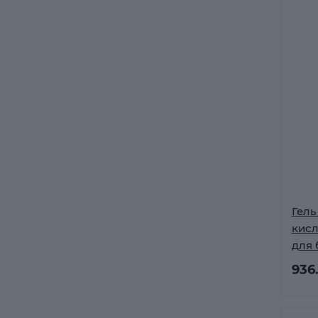
Гель
кис
для 
936