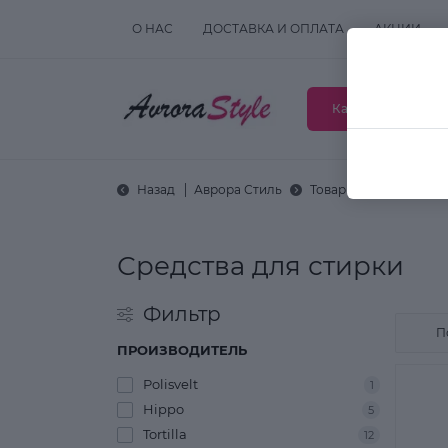
О НАС
ДОСТАВКА И ОПЛАТА
АКЦИИ
Каталог товаров
Назад
Аврора Стиль
Товары для дома
Средства для стирки
Фильтр
ПРОИЗВОДИТЕЛЬ
Polisvelt
1
Hippo
5
Tortilla
12