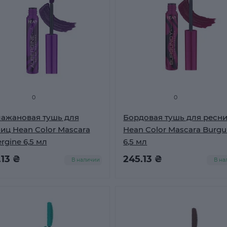
0
0
ажановая тушь для
Бордовая тушь для ресн
иц Hean Color Mascara
Hean Color Mascara Burg
rgine 6,5 мл
6,5 мл
.13 ₴
245.13 ₴
В наличии
В на