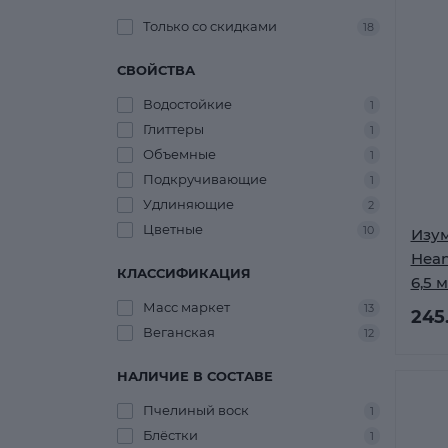
Только со cкидками
18
СВОЙСТВА
Водостойкие
1
Глиттеры
1
Объемные
1
Подкручивающие
1
Удлиняющие
2
Цветные
10
Изум
Hean
КЛАССИФИКАЦИЯ
6,5 
Масс маркет
13
245
Веганская
12
НАЛИЧИЕ В СОСТАВЕ
Пчелиный воск
1
Блёстки
1