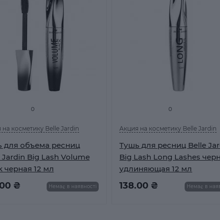
0
0
 на косметику Belle Jardin
Акция на косметику Belle Jardin
 для объема ресниц
Тушь для ресниц Belle Jar
e Jardin Big Lash Volume
Big Lash Long Lashes чер
k черная 12 мл
удлиняющая 12 мл
.00 ₴
138.00 ₴
Немає в наявності
Немає в ная