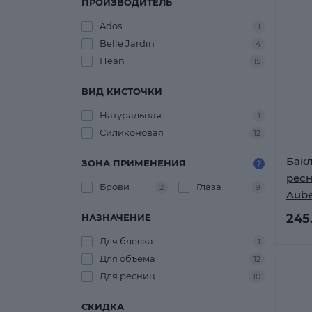
ПРОИЗВОДИТЕЛЬ
Ados
1
Belle Jardin
4
Hean
15
ВИД КИСТОЧКИ
Натуральная
1
Силиконовая
12
Бакл
ЗОНА ПРИМЕНЕНИЯ
ресн
Брови
Глаза
2
9
Aube
245
НАЗНАЧЕНИЕ
Для блеска
1
Для объема
12
Для ресниц
10
СКИДКА