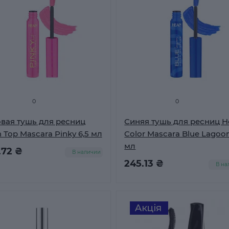
0
0
вая тушь для ресниц
Синяя тушь для ресниц H
 Top Mascara Pinky 6,5 мл
Color Mascara Blue Lagoon
мл
.72 ₴
В наличии
245.13 ₴
В на