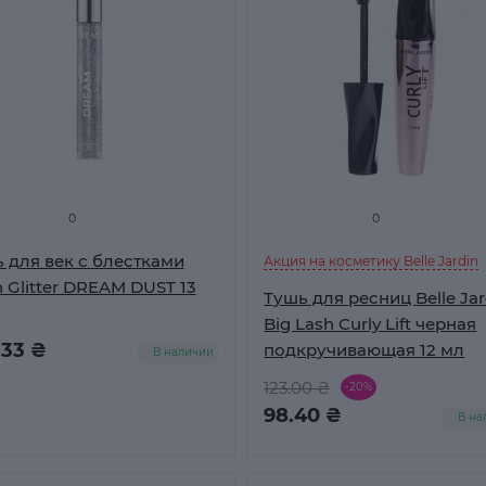
0
0
 для век с блестками
Акция на косметику Belle Jardin
 Glitter DREAM DUST 13
Тушь для ресниц Belle Jardin
Big Lash Curly Lift черная
.33 ₴
подкручивающая 12 мл
В наличии
123.00 ₴
-20%
98.40 ₴
В на