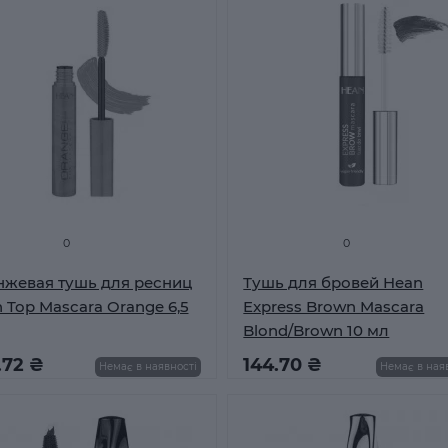
0
0
жевая тушь для ресниц
Тушь для бровей Hean
 Top Mascara Orange 6,5
Express Brown Mascara
Blond/Brown 10 мл
.72 ₴
144.70 ₴
Немає в наявності
Немає в ная