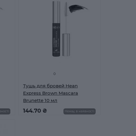
0
Тушь для бровей Hean
Express Brown Mascara
Brunette 10 мл
144.70 ₴
вності
Немає в наявності