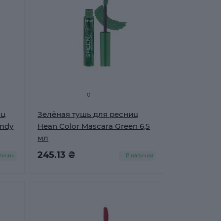
0
иц
Зелёная тушь для ресниц
undy
Hean Color Mascara Green 6,5
мл
245.13 ₴
личии
В наличии