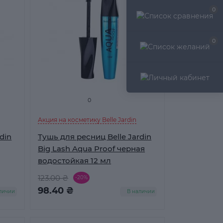
0
0
0
Акция на косметику Belle Jardin
Тушь для ресниц Belle Jardin
Big Lash Aqua Proof черная
водостойкая 12 мл
123.00 ₴
-20%
98.40 ₴
личии
В наличии