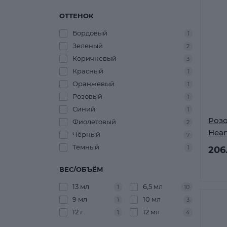
ОТТЕНОК
Бордовый
1
Зеленый
2
Коричневый
3
Красный
1
Оранжевый
1
Розовый
1
Синий
1
Розо
Фиолетовый
2
Hean
Чёрный
7
Тёмный
1
206
ВЕС/ОБЪЁМ
13 мл
6,5 мл
1
10
9 мл
10 мл
1
3
12 г
12 мл
1
4