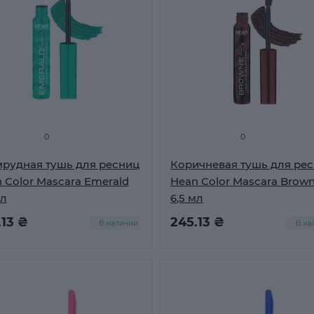
0
0
рудная тушь для ресниц
Коричневая тушь для ре
 Color Mascara Emerald
Hean Color Mascara Brown
мл
6,5 мл
.13 ₴
245.13 ₴
В наличии
В на