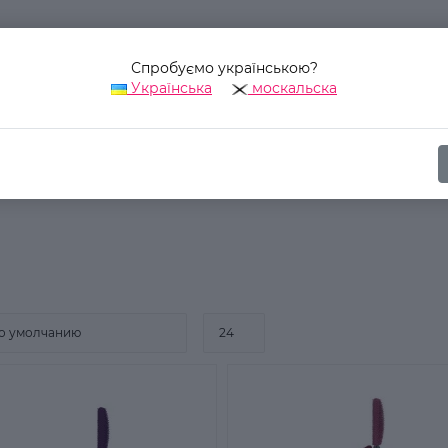
Спробуємо українською?
Українська
москальска
Наш адрес:
Украина, г. Киев, ул. Уинстона Черчилля, 42
ика
Для глаз
Тушь для ресниц