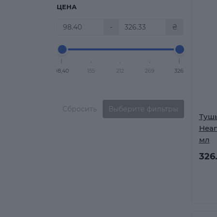
ЦЕНА
-
₴
98,40
155
212
269
326
Сбросить
Выберите фильтры
Тушь
Hean
мл
326