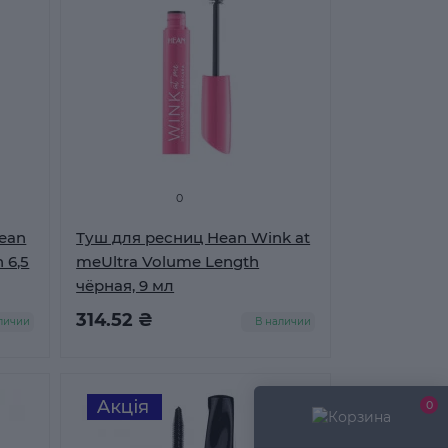
0
ean
Туш для ресниц Hean Wink at
 6,5
meUltra Volume Length
чёрная, 9 мл
314.52 ₴
личии
В наличии
0