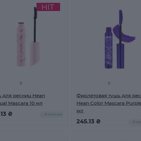
0
0
 для ресниц Hean
Фиолетовая тушь для ре
ual Mascara 10 мл
Hean Color Mascara Purple
мл
.13 ₴
В наличии
245.13 ₴
В на