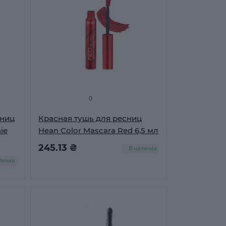
0
сниц
Красная тушь для ресниц
ie
Hean Color Mascara Red 6,5 мл
245.13 ₴
В наличии
личии