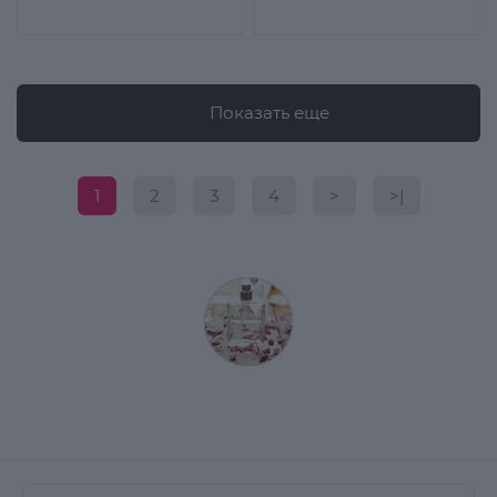
Показать еще
1
2
3
4
>
>|