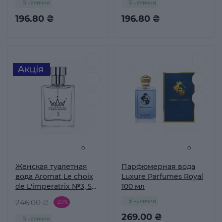
В наличии
В наличии
196.80 ₴
196.80 ₴
0
0
Женская туалетная
Парфюмерная вода
вода Aromat Le choix
Luxure Parfumes Royal
de L'imperatrix №3, 50
100 мл
мл
246.00 ₴
В наличии
-20%
269.00 ₴
В наличии