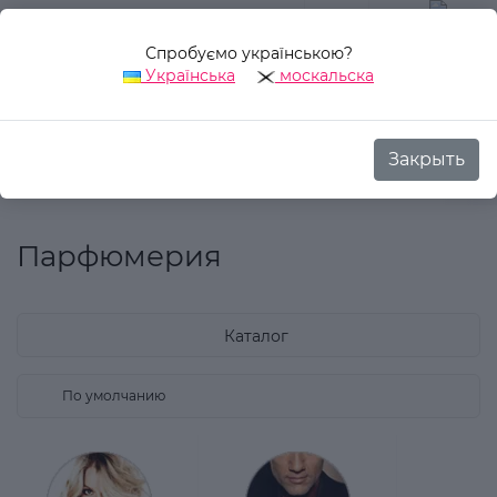
Спробуємо українською?
0
Українська
москальска
Закрыть
Назад
Аврора Стиль
Парфюмерия
Парфюмерия
Каталог