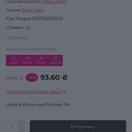
Производитель:
Belle Jardin
Серия:
Body Care
Код Товара:
5907582906131
Отзывы:
(0)
В наличии
Акция заканчивается через:
23
:
00
:
36
:
52
дней
часов
минут
секунд
93.60 ₴
-20%
117.00 ₴
Показать оптовые цены
Цена в бонусных баллах: 94
В корзину