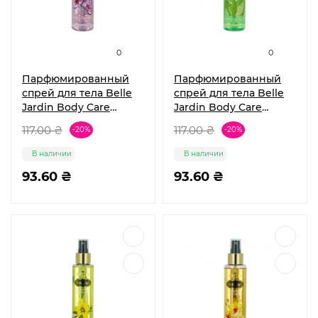
0
0
Парфюмированный
Парфюмированный
спрей для тела Belle
спрей для тела Belle
Jardin Body Care
Jardin Body Care
Cherry Blossom 160 мл
Cucumber Green 160
117.00 ₴
117.00 ₴
-20%
-20%
мл
В наличии
В наличии
93.60 ₴
93.60 ₴