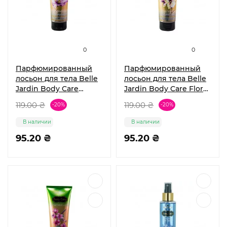
0
0
Парфюмированный
Парфюмированный
лосьон для тела Belle
лосьон для тела Belle
Jardin Body Care
Jardin Body Care Floral
Magnolia Bergamot
Vanilla Goat milk 250
119.00 ₴
119.00 ₴
-20%
-20%
250 мл
мл
В наличии
В наличии
95.20 ₴
95.20 ₴