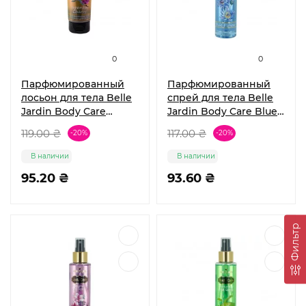
0
0
Парфюмированный
Парфюмированный
лосьон для тела Belle
спрей для тела Belle
Jardin Body Care
Jardin Body Care Blue
Japanese Cherry 250
Flower 160 мл
119.00 ₴
117.00 ₴
-20%
-20%
мл
В наличии
В наличии
95.20 ₴
93.60 ₴
Фильтр