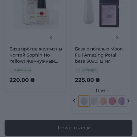
0
0
База против желтизны
База с поталью Moon
ногтей Sophin No
Full Amazing Potal
Yellow! Жемчужный
base 3090, 12 мл
осветлитель, 12 мл
В наличии
В наличии
220.00 ₴
225.00 ₴
Цвет
Показать еще