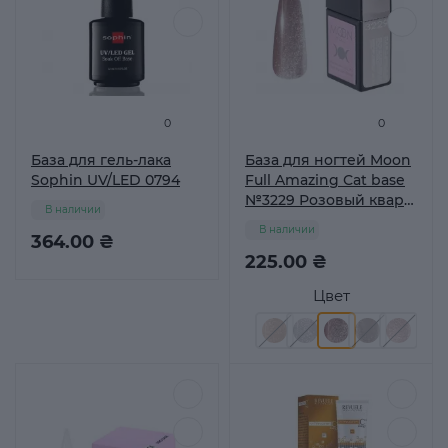
0
0
База для гель-лака
База для ногтей Moon
Sophin UV/LED 0794
Full Amazing Сat base
№3229 Розовый кварц,
В наличии
12 мл
В наличии
364.00 ₴
225.00 ₴
Цвет