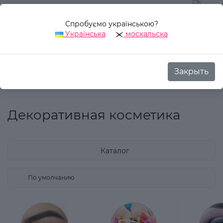
Спробуємо українською?
0
Українська
москальска
Закрыть
Назад
Аврора Стиль
Декоративная косметика
Декоративная косметика
Каталог