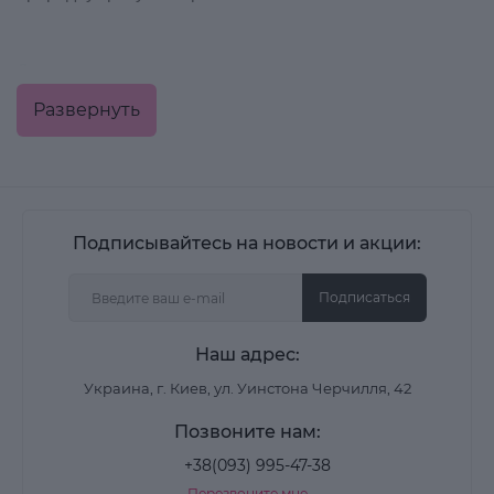
Декоративная косметика для глаз
Развернуть
Глаза – это зеркало души, а
косметика для глаз
поможет подчеркнуть вашу красоту и создать
неповторимый образ. В категории вы найдете все
необходимое для создания очаровательной точки
Подписывайтесь на новости и акции:
зрения. Палетки теней разных оттенков позволят вам
экспериментировать с цветами и создать яркие
Подписаться
макияжи. Карандаши для глаз и подводки придадут
глазам выразительность и таинственность. А тушь для
Наш адрес:
ресниц придаст объем и длину, подчеркивая
Украина, г. Киев, ул. Уинстона Черчилля, 42
естественную красоту.
Позвоните нам:
+38(093) 995-47-38
Декоративная косметика для лица
Перезвоните мне