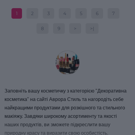
1
2
3
4
5
6
7
8
9
>
>|
Заповніть вашу косметичку з категорією "Декоративна
косметика" на сайті Аврора Стиль та нагородіть себе
найкращими продуктами для розкішного та стильного
макіяжу. Завдяки широкому асортименту та якості
наших продуктів, ви зможете підкреслити вашу
природну красу та виразити свою особистість.