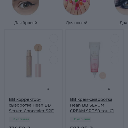
Для бровей
Для ногтей
Для 
0
0
BB корректор-
BB крем-сыворотка
сыворотка Hean BB
Hean BB SERUM
Serum Concealer SPF
CREAM SPF 50 тон 01
20 тон 03 Medium, 4 мл
Light, 30 мл
В наличии
В наличии