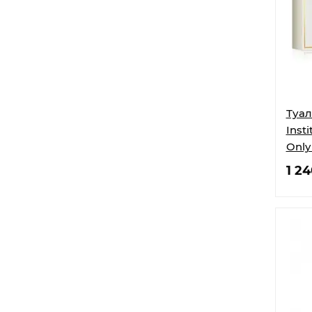
Туал
Inst
Only
1 2