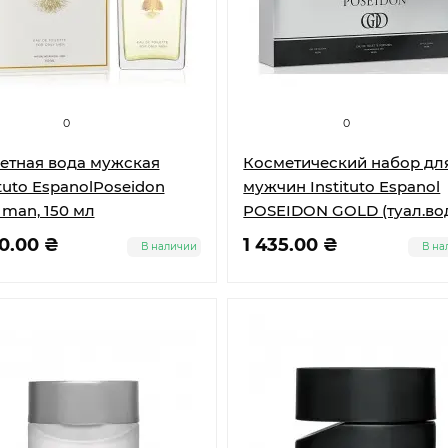
0
0
етная вода мужская
Косметический набор дл
ituto EspanolPoseidon
мужчин Instituto Espanol
 man, 150 мл
POSEIDON GOLD (туал.во
100 мл + лосьон п/бритье
40.00 ₴
1 435.00 ₴
В наличии
В на
мл)