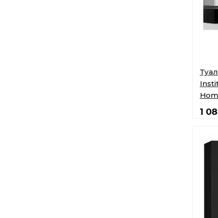
Туал
Inst
Homb
1 0