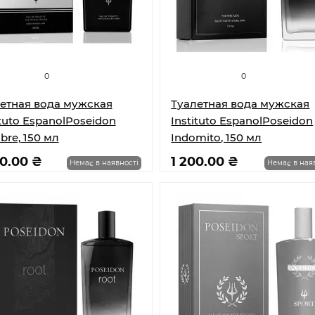
0
0
етная вода мужская
Туалетная вода мужская
ituto EspanolPoseidon
Instituto EspanolPoseidon
re, 150 мл
Indomito, 150 мл
80.00 ₴
1 200.00 ₴
Немає в наявності
Немає в ная