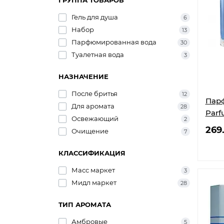
ГРУППА ТОВАРОВ
Гель для душа
6
Набор
13
Парфюмированная вода
30
Туалетная вода
3
НАЗНАЧЕНИЕ
После бритья
12
Парф
Для аромата
28
Parf
Освежающий
2
269
Очищение
7
КЛАССИФИКАЦИЯ
Масс маркет
3
Мидл маркет
28
ТИП АРОМАТА
Амбровые
5