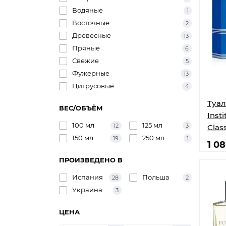
Водяные
1
Восточные
2
Древесные
13
Пряные
6
Свежие
5
Фужерные
13
Цитрусовые
4
Туал
ВЕС/ОБЪЁМ
Inst
100 мл
125 мл
12
3
Class
150 мл
250 мл
19
1
1 0
ПРОИЗВЕДЕНО В
Испания
Польша
28
2
Украина
3
ЦЕНА