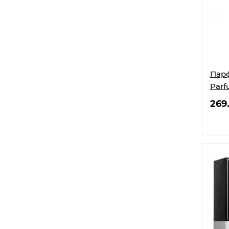
Парф
Parf
269