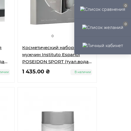
0
0
0
я
Косметический набор для
мужчин Instituto Espanol
да
POSEIDON SPORT (туал.вода
 100
100 мл + лосьон п/бритья 100
1 435.00 ₴
личии
В наличии
мл)