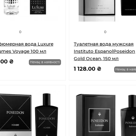
0
0
юмерная вода Luxure
Туалетная вода мужская
umes Voyage 100 мл
Instituto EspanolPoseidon
Gold Ocean, 150 мл
.00 ₴
Немає в наявності
1 128.00 ₴
Немає в ная