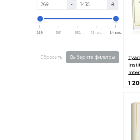
-
₴
269
561
852
1,1 тыс.
1,4 тыс.
Сбросить
Выберите фильтры
Туал
Inst
Inte
1 2