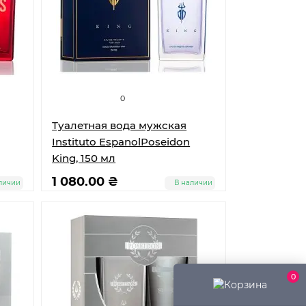
0
Туалетная вода мужская
Instituto EspanolPoseidon
King, 150 мл
1 080.00 ₴
личии
В наличии
0