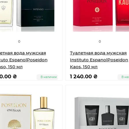
0
0
етная вода мужская
Туалетная вода мужская
ituto EspanolPoseidon
Instituto EspanolPoseidon
nso, 150 мл
Kaos, 150 мл
00.00 ₴
1 240.00 ₴
В наличии
В на