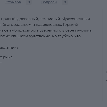
Отзывов
0
Вопросы
0
 пряный, древесный, землистый. Мужественный
ет благородством и надежностью. Горький
чают амбициозность уверенного в себе мужчины.
ат не слишком чувственно, но глубоко, что
защитника.
жерные
т