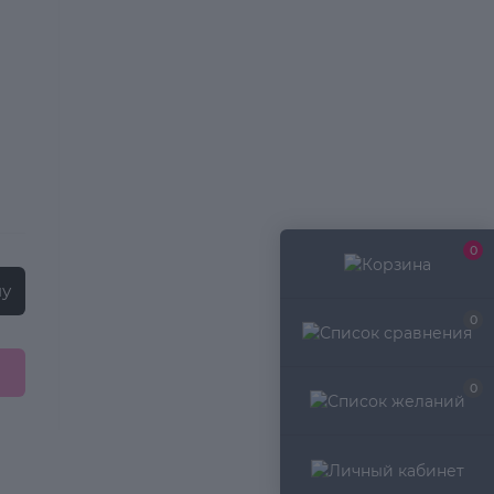
0
ну
0
0