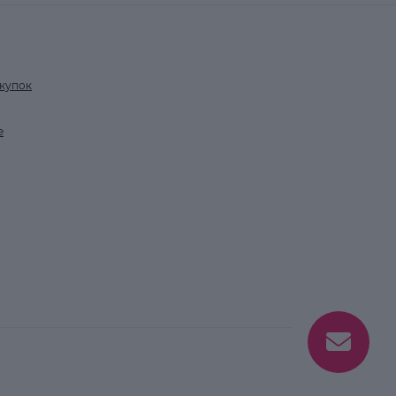
купок
е