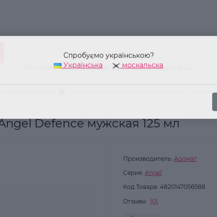
Спробуємо українською?
Українська
москальска
Наш адрес:
Украина, г. Киев, ул. Уинстона Черчилля, 42
ская парфюмерия
Туалетная вода Аромат Angel Defence мужская 1
Angel Defence мужская 125 мл
Производитель:
Аромат
Серия:
Angel
Код Товара:
4820147056588
Отзывы:
(0)