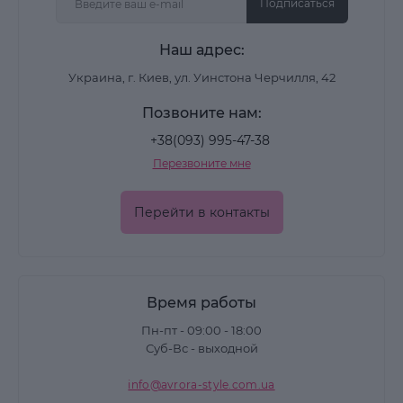
Подписаться
Одним из наиболее эффективных компонентов
таких формул считается мочевина. Этот
Наш адрес:
активный ингредиент, также известный как
Украина, г. Киев, ул. Уинстона Черчилля, 42
карбамид или urea, широко применяется в
Позвоните нам:
косметике для смягчения и увлажнения.
+38(093) 995-47-38
Средства с этим компонентом помогают
Перезвоните мне
удерживать влагу, поддерживают мягкость
поверхности стоп и способствуют уменьшению
Перейти в контакты
огрубевших участков.
Как действует крем с
мочевиной
Время работы
Пн-пт - 09:00 - 18:00
Суб-Вс - выходной
Мочевина в составе косметических средств
выполняет сразу несколько функций. Она
info@avrora-style.com.ua