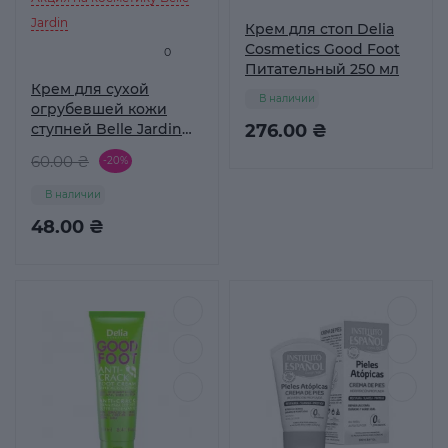
Jardin
Крем для стоп Delia
Cosmetics Good Foot
0
Питательный 250 мл
Крем для сухой
В наличии
огрубевшей кожи
ступней Belle Jardin
276.00 ₴
Foot Cream
60.00 ₴
-20%
интенсивно-
смягчающий с
В наличии
экстрактом алоэ и
48.00 ₴
маслом авокадо 125 мл