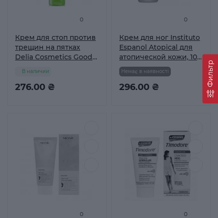
0
0
Крем для стоп против
Крем для ног Instituto
трещин на пятках
Espanol Atopical для
Delia Cosmetics Good
атопической кожи, 100
Фильтр
Foot 250 мл
мл
В наличии
Немає в наявності
276.00 ₴
296.00 ₴
0
0