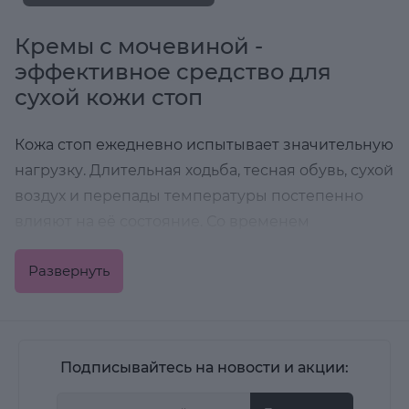
Кремы с мочевиной -
эффективное средство для
сухой кожи стоп
Кожа стоп ежедневно испытывает значительную
нагрузку. Длительная ходьба, тесная обувь, сухой
воздух и перепады температуры постепенно
влияют на её состояние. Со временем
поверхность стоп может становиться более
Развернуть
сухой, появляются огрубевшие участки и
дискомфорт в области пяток. В таких ситуациях
обычного увлажнения бывает недостаточно,
поэтому используются специальные средства
Подписывайтесь на новости и акции:
для ухода за стопами.