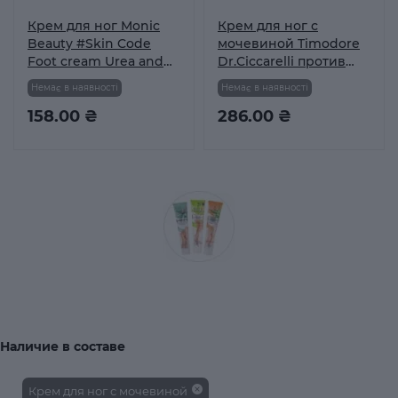
Крем для ног Monic
Крем для ног с
Beauty #Skin Code
мочевиной Timodore
Foot cream Urea and
Dr.Ciccarelli против
Papaya, 100 мл
трещин на пятках
Немає в наявності
Немає в наявності
75мл
158.00 ₴
286.00 ₴
Наличие в составе
Крем для ног с мочевиной