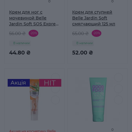
0
0
Крем для ног с
Крем для ступней
мочевиной Belle
Belle Jardin Soft
Jardin Soft SOS Express
смягчающий 125 мл
Help, 100 мл
56.00 ₴
65.00 ₴
-20%
-20%
В наличии
В наличии
44.80 ₴
52.00 ₴
0
Акция на косметику Belle