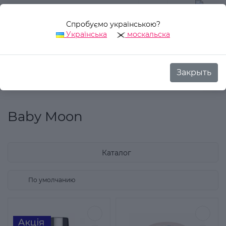
Спробуємо українською?
0
Українська
москальска
Закрыть
Назад
Аврора Стиль
Производитель
Baby Moon
Baby Moon
Каталог