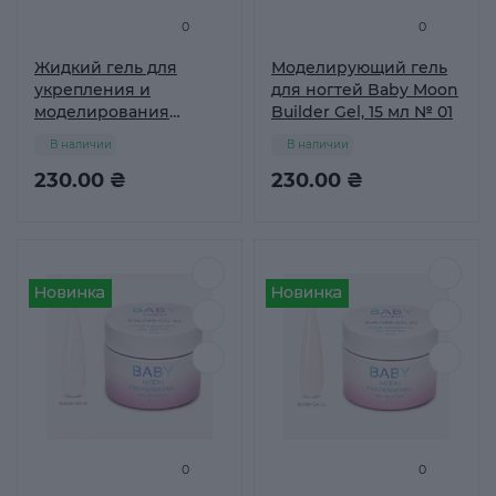
0
0
Жидкий гель для
Моделирующий гель
укрепления и
для ногтей Baby Moon
моделирования
Builder Gel, 15 мл № 01
ногтей BABY MOON
В наличии
В наличии
Liquid Builder gel 4 in 1,
15 мл № 03
230.00 ₴
230.00 ₴
0
0