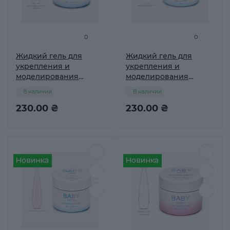
0
0
Жидкий гель для
Жидкий гель для
укрепления и
укрепления и
моделирования
моделирования
ногтей BABY MOON
ногтей BABY MOON
В наличии
В наличии
Liquid Builder gel 4 in 1,
Liquid Builder gel 4 in 1,
15 мл № 01
230.00 ₴
15 мл № 02
230.00 ₴