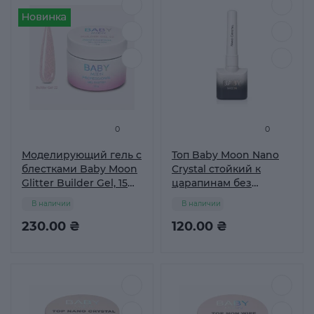
0
0
Моделирующий гель с
Топ Baby Moon Nano
блестками Baby Moon
Crystal стойкий к
Glitter Builder Gel, 15
царапинам без
мл №22
липкого слоя 8 мл
В наличии
В наличии
230.00 ₴
120.00 ₴