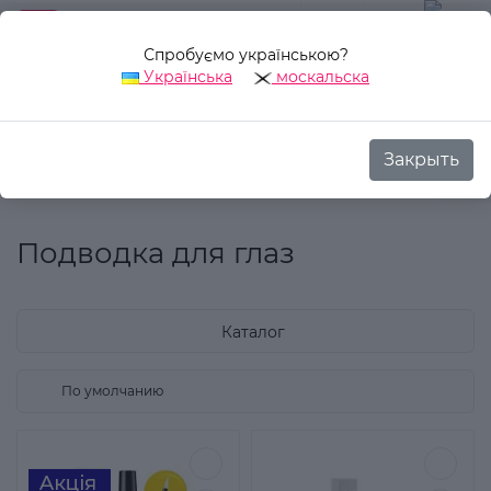
Спробуємо українською?
0
Українська
москальска
Закрыть
Назад
Аврора Стиль
Декоративная косметика
Для гла
Подводка для глаз
Каталог