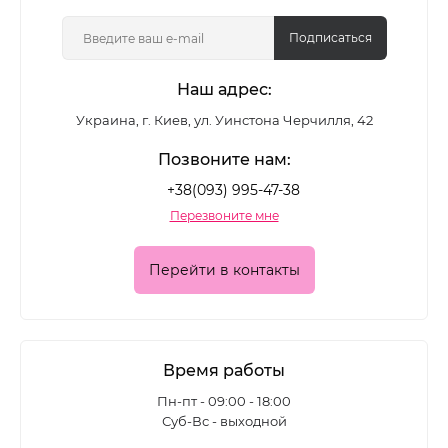
цветные лаки, глянцевые и матовые формулы,
покрытия с шиммером и глиттером - для
Подписаться
повседневного маникюра и выразительных
Наш адрес:
акцентных дизайнов.
Украина, г. Киев, ул. Уинстона Черчилля, 42
Какие лаки для ногтей
Позвоните нам:
представлены в каталоге
+38(093) 995-47-38
Перезвоните мне
Ассортимент позволяет подобрать покрытие для
разных задач:
Перейти в контакты
• классические цветные лаки для ежедневного
маникюра
• глянцевые формулы с глубоким блеском
Время работы
• матовые лаки для современного
Пн-пт - 09:00 - 18:00
Суб-Вс - выходной
минималистичного эффекта