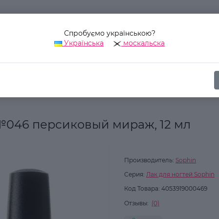
Спробуємо українською?
Українська
москальска
Наш адрес:
Украина, г. Киев, ул. Уинстона Черчилля, 42
ика
Для ногтей
Лак для ногтей
Лак для ногтей Sophin №04
 №046 персиковый мираж, 12 мл
Производитель:
Sophin
Серия:
Лак для ногтей Sophin
Код Товара:
4053919000469
Отзывы:
(0)