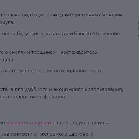
деально подходит даже для беременных женщин
рмуле.
ногти будут сиять яркостью и блеском в течение
е о сколях и трещинах – наслаждайтесь
 день.
ратить лишнее время на ожидание – ваш
.
тана для удобного и экономного использования,
вать содержимое флакона.
лоя
базового покрытия
на ногтевую пластину.
в зависимости от желаемого цветового