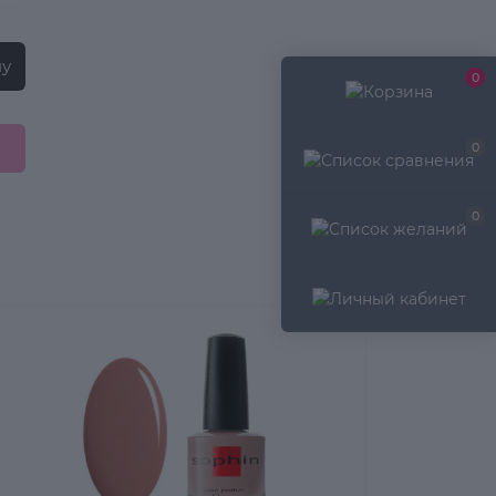
ну
0
0
0