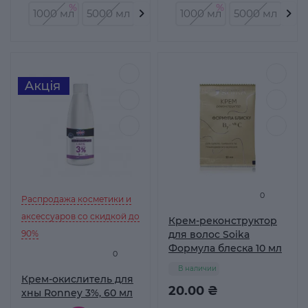
1000 мл
5000 мл
60 мл
1000 мл
5000 мл
60 
0
Распродажа косметики и
аксессуаров со скидкой до
Крем-реконструктор
90%
для волос Soika
Формула блеска 10 мл
0
В наличии
Крем-окислитель для
20.00 ₴
хны Ronney 3%, 60 мл