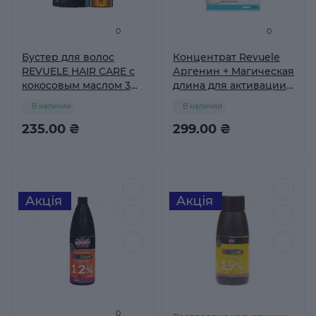
0
0
Бустер для волос
Концентрат Revuele
REVUELE HAIR CARE с
Аргенин + Магическая
кокосовым маслом 30
длина для активации
мл
роста волос в ампулах
В наличии
В наличии
5 мл х 8 шт
235.00 ₴
299.00 ₴
0