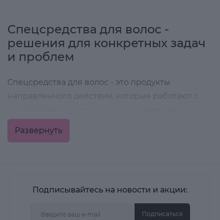
Спецсредства для волос -
решения для конкретных задач
и проблем
Спецсредства для волос - это продукты
направленного действия, которые работают с
определёнными задачами: восстановление
структуры, детокс кожи головы, стимуляция
Развернуть
роста, защита от повреждений или коррекция
внешнего вида. Они дополняют базовый уход и
усиливают его результат.
В категории представлены профессиональные
Подписывайтесь на новости и акции:
формулы для домашнего и салонного
применения.
Подписаться