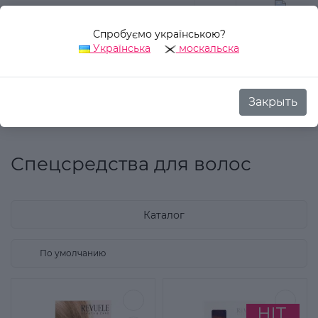
Спробуємо українською?
0
Українська
москальска
Закрыть
Назад
Аврора Стиль
Спецсредства для волос
Спецсредства для волос
Каталог