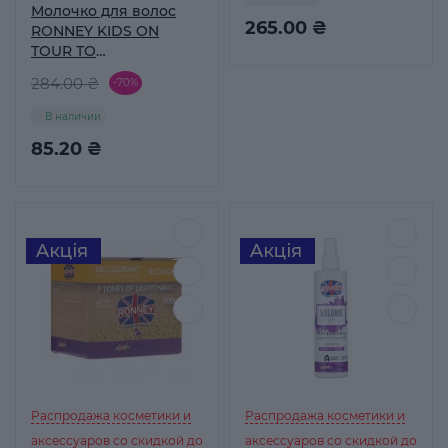
салициловой
Молочко для волос
кислотой 150 мл
265.00 ₴
RONNEY KIDS ON
TOUR TO
SWITZERLAND, 300 мл
284.00 ₴
-70%
В наличии
85.20 ₴
Распродажа косметики и
Распродажа косметики и
аксессуаров со скидкой до
аксессуаров со скидкой до