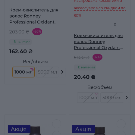
Распродажа косметики и
аксессуаров со скидкой до
Крем-окислитель для
волос Ronney
90%
Professional Oxidant
0
Creme 12%, 1000 мл
203.00 ₴
-20%
Крем-окислитель для
волос Ronney
В наличии
Professional Oxydant
162.40 ₴
Creme 1,9%, 60 мл
51.00 ₴
-60%
Вес/объём
В наличии
1000 мл
5000 мл
60 мл
20.40 ₴
Вес/объём
1000 мл
5000 мл
60 