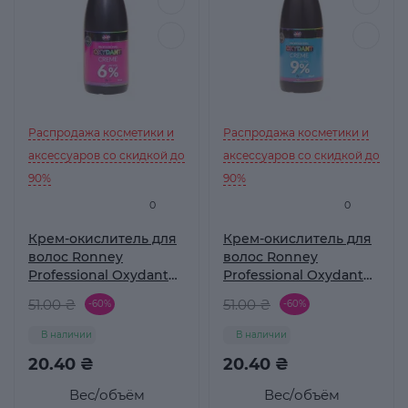
Распродажа косметики и
Распродажа косметики и
аксессуаров со скидкой до
аксессуаров со скидкой до
90%
90%
0
0
Крем-окислитель для
Крем-окислитель для
волос Ronney
волос Ronney
Professional Oxydant
Professional Oxydant
Creme 6%, 60 мл
Creme 9%, 60 мл
51.00 ₴
51.00 ₴
-60%
-60%
В наличии
В наличии
20.40 ₴
20.40 ₴
Вес/объём
Вес/объём