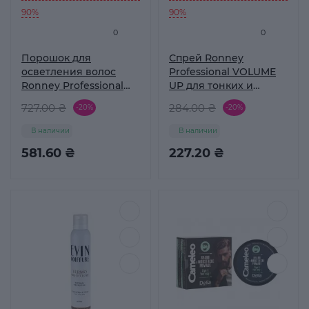
90%
90%
0
0
Порошок для
Спрей Ronney
осветления волос
Professional VOLUME
Ronney Professional
UP для тонких и
BLONDIE 9 тонов 500 г
ломких волос 285 мл
727.00 ₴
284.00 ₴
-20%
-20%
В наличии
В наличии
581.60 ₴
227.20 ₴