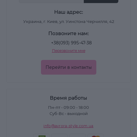
Наш адрес:
Какие средства входят в
Украина, г. Киев, ул. Уинстона Черчилля, 42
категорию
Позвоните нам:
Пилинги и детокс для кожи головы
+38(093) 995-47-38
Перезвоните мне
Помогают глубоко очистить кожу, удалить
остатки стайлинга и нормализовать работу
Перейти в контакты
сальных желёз. Используются как
дополнительный этап перед применением
шампуней для волос
.
Время работы
Ампулы и концентраты
Пн-пт - 09:00 - 18:00
Содержат активные компоненты для
Суб-Вс - выходной
интенсивного восстановления и укрепления.
info@avrora-style.com.ua
Часто применяются курсами и для усиления