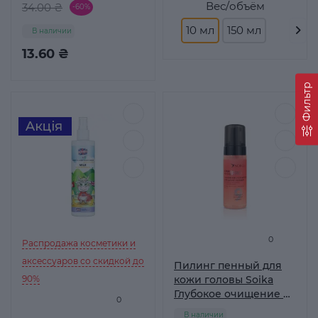
Вес/объём
34.00 ₴
-60%
10 мл
150 мл
В наличии
13.60 ₴
Фильтр
0
Распродажа косметики и
аксессуаров со скидкой до
Пилинг пенный для
90%
кожи головы Soika
Глубокое очищение и
0
Обновление с
В наличии