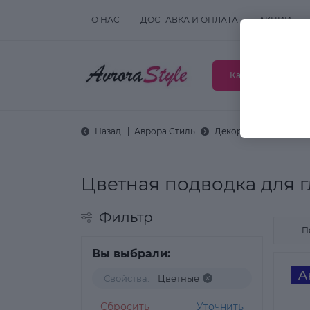
О НАС
ДОСТАВКА И ОПЛАТА
АКЦИИ
Каталог товаров
Назад
Аврора Стиль
Декоративная космет
Цветная подводка для г
Фильтр
Вы выбрали:
Свойства:
Цветные
Сбросить
Уточнить