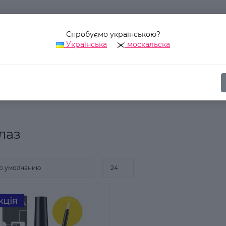
Спробуємо українською?
Українська
москальска
Наш адрес:
Украина, г. Киев, ул. Уинстона Черчилля, 42
ика
Для глаз
Подводка
лаз