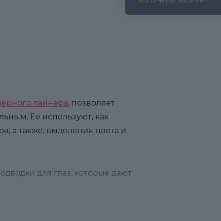
черного лайнера
, позволяет
ьным. Ее используют, как
, а также, выделения цвета и
одводки для глаз, которые дают
и мягких луков. С ним макияж будет