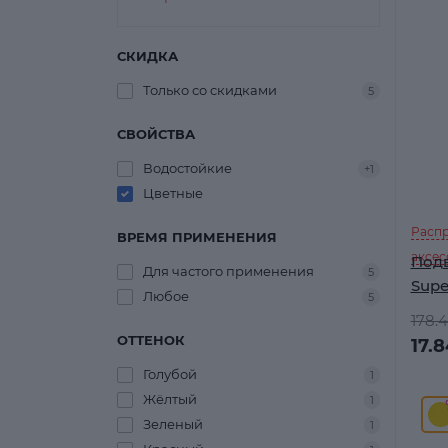
СКИДКА
Только со cкидками
5
СВОЙСТВА
Водостойкие
+1
Цветные
Распр
ВРЕМЯ ПРИМЕНЕНИЯ
аксес
Подв
Для частого применения
5
Supe
Любое
5
178.
ОТТЕНОК
17.
Голубой
1
Жёлтый
1
Зеленый
1