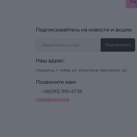
Ра
Подписывайтесь на новости и акции:
Подписаться
Наш адрес:
Тем,
Украина, г. Киев, ул. Уинстона Черчилля, 42
сере
сини
Позвоните нам:
насы
+38(093) 995-47-38
фио
Перезвоните мне
пола
Куп
Стил