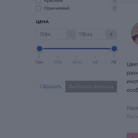
Красный
1
Оранжевый
1
ЦЕНА
-
₴
17,84
57,99
98,14
138
178
Цвет
разн
инст
Сбросить
Выберите фильтры
особ
Каре
бес