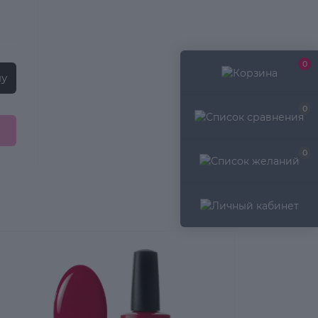
0
ну
0
0