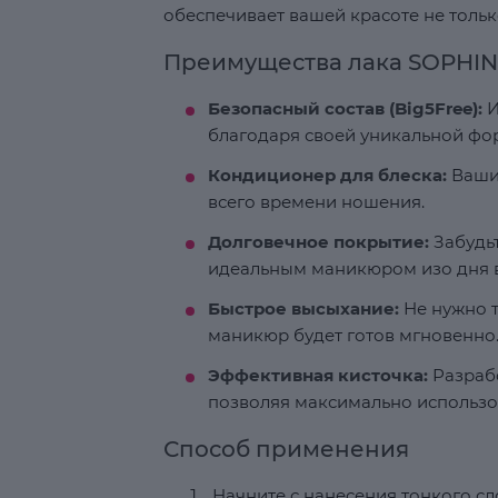
обеспечивает вашей красоте не тольк
Преимущества лака SOPHIN
Безопасный состав (Big5Free):
И
благодаря своей уникальной фо
Кондиционер для блеска:
Ваши 
всего времени ношения.
Долговечное покрытие:
Забудьт
идеальным маникюром изо дня в
Быстрое высыхание:
Не нужно т
маникюр будет готов мгновенно
Эффективная кисточка:
Разрабо
позволяя максимально использо
Способ применения
Начните с нанесения тонкого с