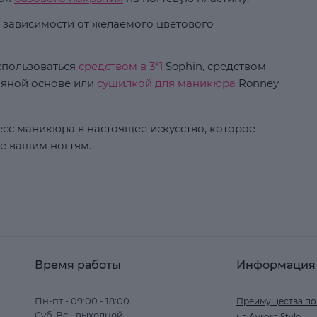
в зависимости от желаемого цветового
спользоваться
средством в 3*1
Sophin, средством
ляной основе или
сушилкой для маникюра
Ronney
сс маникюра в настоящее искусство, которое
ье вашим ногтям.
Время работы
Информация
Пн-пт - 09:00 - 18:00
Преимущества по
Суб-Вс - выходной
на Avrora Style