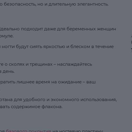
о безопасность, но и длительную элегантность.
деально подходит даже для беременных женщин
рмуле.
ногти будут сиять яркостью и блеском в течение
е о сколях и трещинах – наслаждайтесь
 день.
ратить лишнее время на ожидание – ваш
.
тана для удобного и экономного использования,
вать содержимое флакона.
лоя
базового покрытия
на ногтевую пластину.