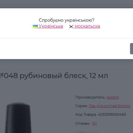
Спробуємо українською?
Українська
москальска
Наш адрес:
Украина, г. Киев, ул. Уинстона Черчилля, 42
ика
Для ногтей
Лак для ногтей
Лак для ногтей Sophin №048
№048 рубиновый блеск, 12 мл
Производитель:
Sophin
Серия:
Лак для ногтей Sophin
Код Товара:
4053919000483
Отзывы:
(0)