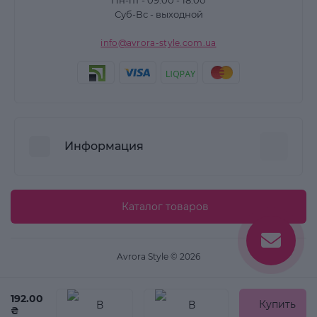
Пн-пт - 09:00 - 18:00
Суб-Вс - выходной
info@avrora-style.com.ua
Информация
Преимущества покупок на Avrora Style
Каталог товаров
Пользовательское соглашение
Связаться с нами
Avrora Style © 2026
Возврат товара
Карта сайта
192.00
Купить
₴
Производители