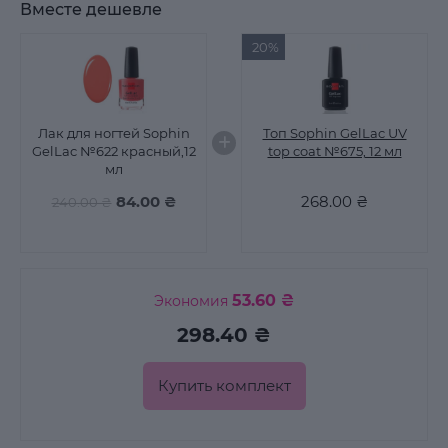
Вместе дешевле
20%
Лак для ногтей Sophin
Топ Sophin GelLac UV
GelLac №622 краcный,12
top coat №675, 12 мл
мл
84.00 ₴
268.00 ₴
240.00 ₴
53.60 ₴
Экономия
298.40 ₴
Купить комплект