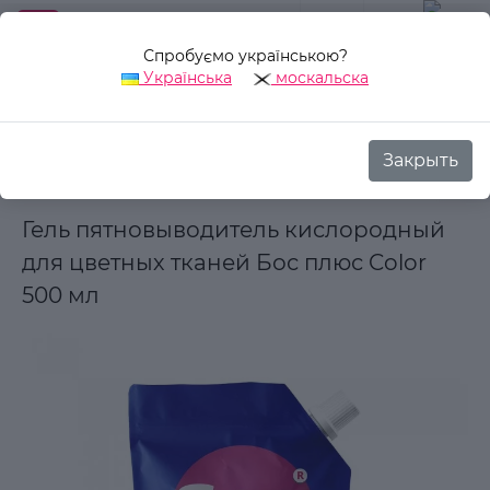
Спробуємо українською?
0
Українська
москальска
Закрыть
Назад
Аврора Стиль
Товары для дома
Бытовая химия
Гель пятновыводитель кислородный
для цветных тканей Бос плюс Color
500 мл