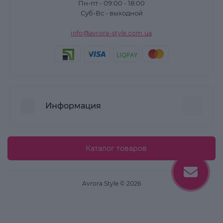
Пн-пт - 09:00 - 18:00
Суб-Вс - выходной
info@avrora-style.com.ua
Информация
Преимущества покупок на Avrora Style
Каталог товаров
Пользовательское соглашение
Связаться с нами
Avrora Style © 2026
Возврат товара
Карта сайта
Производители