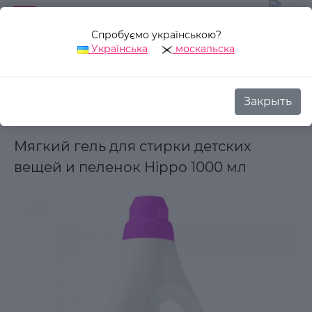
Спробуємо українською?
0
Українська
москальска
Закрыть
Назад
Аврора Стиль
Товары для дома
Бытовая химия
Мягкий гель для стирки детских
вещей и пеленок Hippo 1000 мл