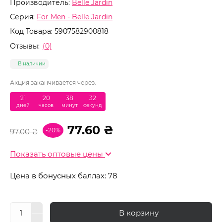
Производитель:
Belle Jardin
Серия:
For Men - Belle Jardin
Код Товара:
5907582900818
Отзывы:
(0)
В наличии
Акция заканчивается через:
21
:
20
:
38
:
31
дней
часов
минут
секунд
77.60 ₴
-20%
97.00 ₴
Показать оптовые цены
Цена в бонусных баллах: 78
В корзину