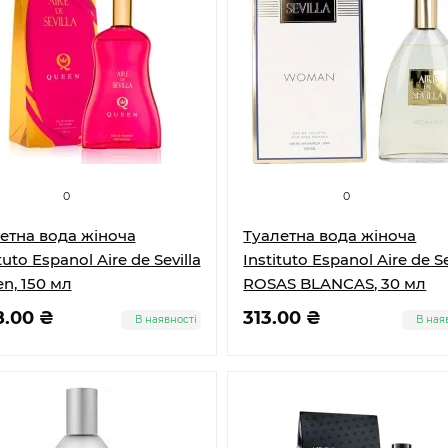
0
0
етна вода жіноча
Туалетна вода жіноча
tuto Espanol Aire de Sevilla
Instituto Espanol Aire de Se
n, 150 мл
ROSAS BLANCAS, 30 мл
8.00 ₴
313.00 ₴
В наявності
В ная