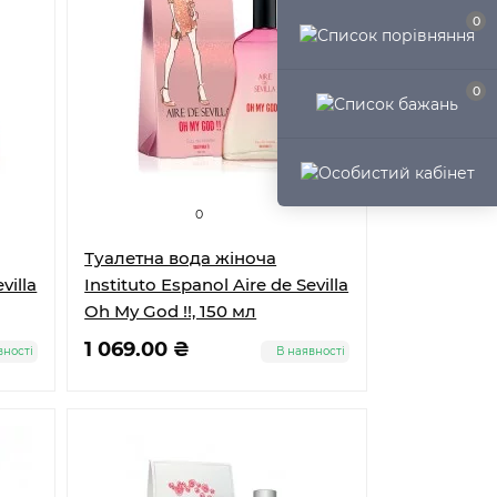
0
0
0
Туалетна вода жіноча
villa
Instituto Espanol Aire de Sevilla
Oh My God !!, 150 мл
1 069.00 ₴
вності
В наявності