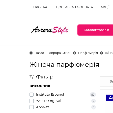
ПРО НАС
ДОСТАВКА ТА ОПЛАТА
АКЦІЇ
Каталог товарів
Назад
Аврора Стиль
Парфюмерія
Жіно
Жіноча парфюмерія
Фільтр
ВИРОБНИК
Instituto Espanol
52
Yves D' Orgeval
2
Аромат
3