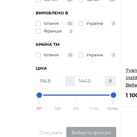
ВИРОБЛЕНО В
Іспанія
Україна
52
3
Франція
2
КРАЇНА ТМ
Іспанія
Україна
51
3
ЦІНА
Туал
Insti
-
₴
Bella
1 10
197
508
819
1,1 тис.
1,4 тис.
Скасувати
Виберіть фільтри