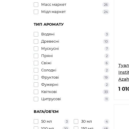
Масс маркет
26
Мідл маркет
24
ТИП АРОМАТУ
Водяні
3
Древесні
10
Мускусні
7
Пряні
2
Свіжі
6
Туал
Солодкі
2
Insti
Фруктові
19
Azah
Фужерні
2
1 01
Квіткові
33
Цитрусові
11
ВАГА/ОБ’ЄМ
50 мл
30 мл
3
4
100 мл
150 мл
20
48