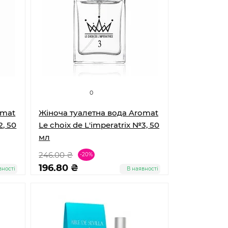
0
omat
Жіноча туалетна вода Aromat
2, 50
Le choix de L'imperatrix №3, 50
мл
246.00 ₴
-20%
196.80 ₴
вності
В наявності