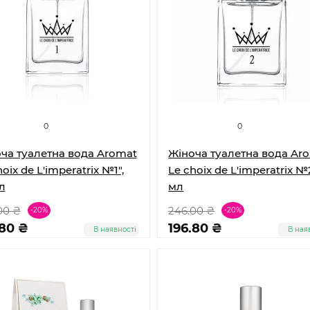
0
0
ча туалетна вода Aromat
Жіноча туалетна вода Ar
oix de L'imperatrix №1",
Le choix de L'imperatrix №
л
мл
00 ₴
246.00 ₴
-20%
-20%
.80 ₴
196.80 ₴
В наявності
В ная