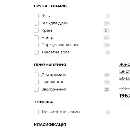
ГРУПА ТОВАРІВ
Гель
1
Гель для душу
23
Крем
24
Набір
24
Парфумована вода
50
Туалетна вода
5
Жіно
ПРИЗНАЧЕННЯ
Le ch
Для аромату
23
50 м
Очищення
23
246.
Зволоження
23
196
ЗНИЖКА
Тільки зі знижками
3
КЛАСИФІКАЦІЯ