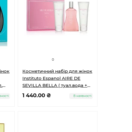
0
інок
Косметичний набір для жінок
Instituto Espanol AIRE DE
SEVILLA BELLA ( туал.вода +
150
крем д/тіла + гель д/душу )
1 440.00 ₴
вності
В наявності