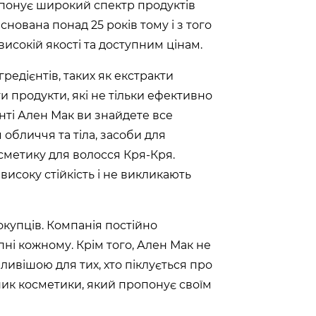
понує широкий спектр продуктів
снована понад 25 років тому і з того
високій якості та доступним цінам.
редієнтів, таких як екстракти
ти продукти, які не тільки ефективно
енті Ален Мак ви знайдете все
обличчя та тіла, засоби для
осметику для волосся Кря-Кря.
високу стійкість і не викликають
окупців. Компанія постійно
пні кожному. Крім того, Ален Мак не
ливішою для тих, хто піклується про
ник косметики, який пропонує своїм