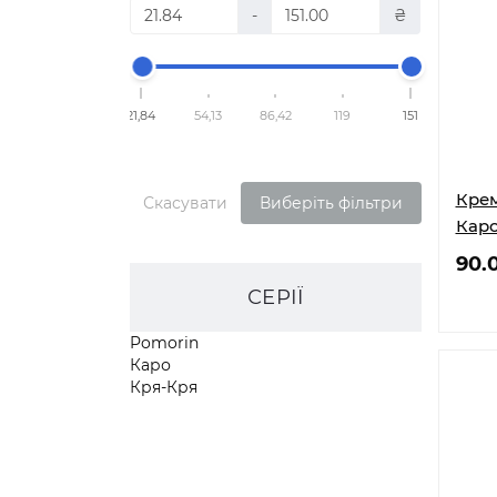
-
₴
21,84
54,13
86,42
119
151
Крем
Скасувати
Виберіть фільтри
Каро
90.
СЕРІЇ
Pomorin
Каро
Кря-Кря