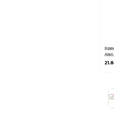
Крем
Alen
21.