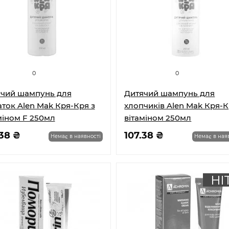
0
0
чий шампунь для
Дитячий шампунь для
аток Alen Mak Кря-Кря з
хлопчиків Alen Mak Кря-К
міном F 250мл
вітаміном 250мл
.38 ₴
107.38 ₴
Немає в наявності
Немає в ная