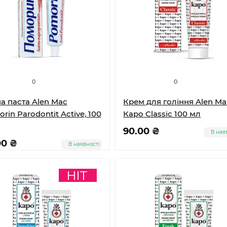
0
0
а паста Alen Mac
Крем для гоління Alen Ma
rin Parodontit Active, 100
Каро Classic 100 мл
90.00 ₴
В ная
00 ₴
В наявності