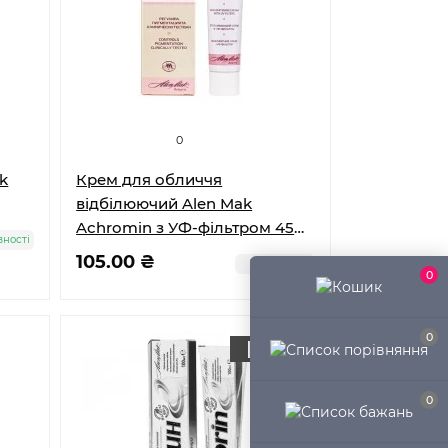
0
k
Крем для обличчя
відбілюючий Alen Mak
Achromin з УФ-фільтром 45
вності
мл
105.00 ₴
В наявності
0
0
0