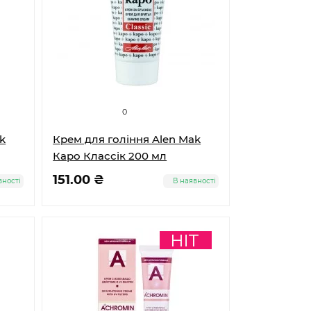
0
k
Крем для гоління Alen Mak
Каро Классік 200 мл
151.00 ₴
вності
В наявності