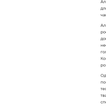
Ал
дл
ча
Ал
ро
до
не
го
Ко
ро
Од
по
те
тв
сп