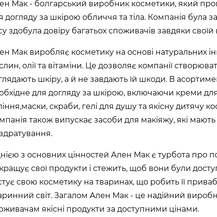
ен Мак - болгарський виробник косметики, який про
я догляду за шкірою обличчя та тіла. Компанія була за
су здобула довіру багатьох споживачів завдяки своїй 
ен Мак виробляє косметику на основі натуральних інг
слин, олії та вітаміни. Це дозволяє компанії створюва
глядають шкіру, а й не завдають їй шкоди. В асортим
обхідне для догляду за шкірою, включаючи креми для 
ління,маски, скраби, гелі для душу та якісну дитячу к
мпанія також випускає засоби для макіяжу, які мають 
здратування.
нією з основних цінностей Ален Мак є турбота про п
кращує свої продукти і стежить, щоб вони були досту
стує свою косметику на тваринах, що робить її приваб
аринний світ. Загалом Ален Мак - це надійний вироб
оживачам якісні продукти за доступними цінами.