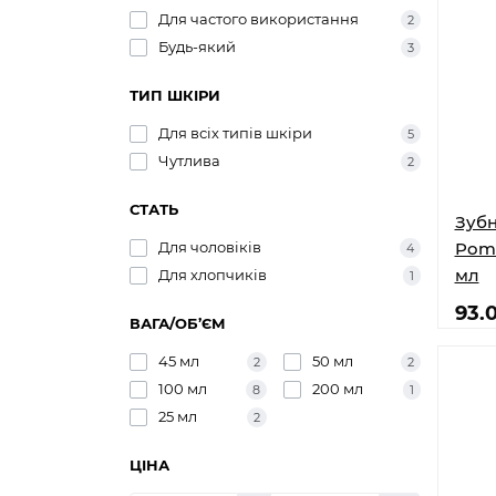
Для частого використання
2
Будь-який
3
ТИП ШКІРИ
Для всіх типів шкіри
5
Чутлива
2
СТАТЬ
Зубн
Для чоловіків
Pomo
4
мл
Для хлопчиків
1
93.
ВАГА/ОБ’ЄМ
45 мл
50 мл
2
2
100 мл
200 мл
8
1
25 мл
2
ЦІНА