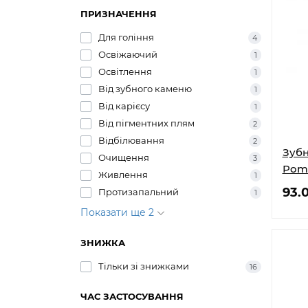
ПРИЗНАЧЕННЯ
Для гоління
4
Освіжаючий
1
Освітлення
1
Від зубного каменю
1
Від карієсу
1
Від пігментних плям
2
Відбілювання
2
Зубн
Очищення
3
Pomo
Живлення
1
93.
Протизапальний
1
Показати ще 2
ЗНИЖКА
Тільки зі знижками
16
ЧАС ЗАСТОСУВАННЯ