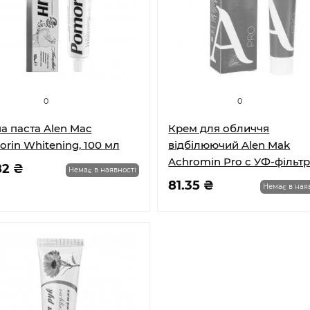
0
0
а паста Alen Mac
Крем для обличчя
rin Whitening, 100 мл
відбілюючий Alen Mak
Achromin Pro с УФ-фільтр
82 ₴
Немає в наявності
45 мл
81.35 ₴
Немає в ная