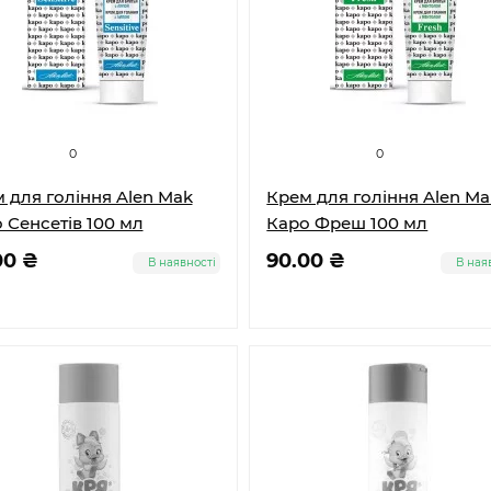
0
0
 для гоління Alen Mak
Крем для гоління Alen Ma
 Сенсетів 100 мл
Каро Фреш 100 мл
00 ₴
90.00 ₴
В наявності
В ная