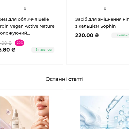
0
0
ем для обличчя Belle
Засіб для зміцнення ніг
rdin Vegan Active Nature
з кальцієм Sophin
воложуючий
220.00 ₴
В наявно
екстрактом Алое 85 мл
.00 ₴
-20%
6.80 ₴
В наявності
Останні статті