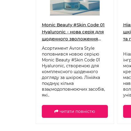
Monic Beauty #Skin Code 01
Ніа
Hyaluronic - нова серія для
шкі
щоденного зволоження
та 
шкіри
Асортимент Avrora Style
поповнився новою серією
Ніа
Monic Beauty #Skin Code 01
інг
Hyaluronic, створеною для
мож
комплексного щоденного
кре
догляду за шкірою. Лінійка
мас
поєднує кілька
нав
взаємодоповнюючих засобів,
вол
які..
уні
читати повністю