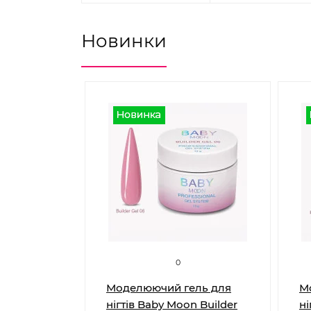
Новинки
0
ль з
Моделюючий гель для
М
aby Moon
нігтів Baby Moon Builder
ні