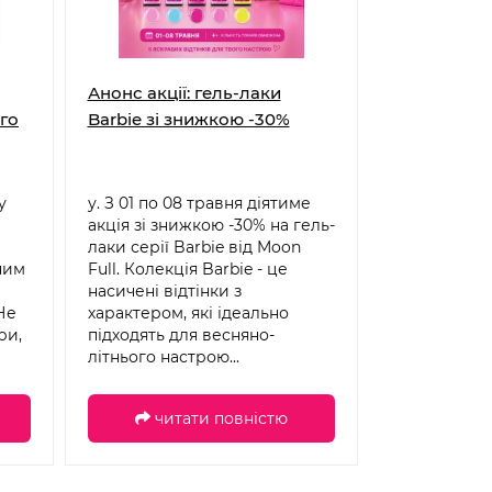
Анонс акції: гель-лаки
ого
Barbie зі знижкою -30%
у
у. З 01 по 08 травня діятиме
акція зі знижкою -30% на гель-
лаки серії Barbie від Moon
ним
Full. Колекція Barbie - це
насичені відтінки з
Не
характером, які ідеально
ри,
підходять для весняно-
літнього настрою...
читати повністю