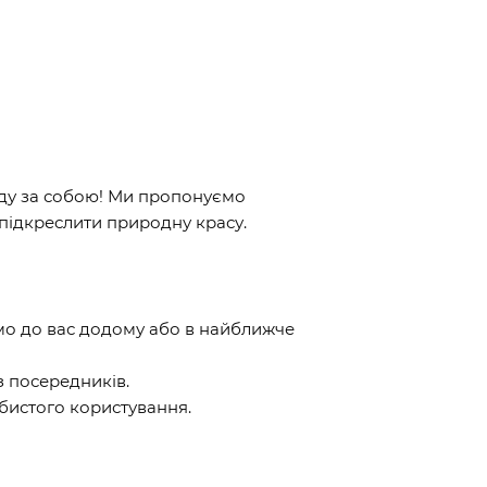
ляду за собою! Ми пропонуємо
підкреслити природну красу.
ямо до вас додому або в найближче
ез посередників.
обистого користування.