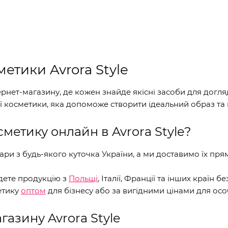
етики Avrora Style
тернет-магазину, де кожен знайде якісні засоби для дог
ї косметики, яка допоможе створити ідеальний образ та 
метику онлайн в Avrora Style?
ари з будь-якого куточка України, а ми доставимо їх пр
йдете продукцію з
Польщі
, Італії, Франції та інших країн б
метику
оптом
для бізнесу або за вигідними цінами для ос
газину Avrora Style