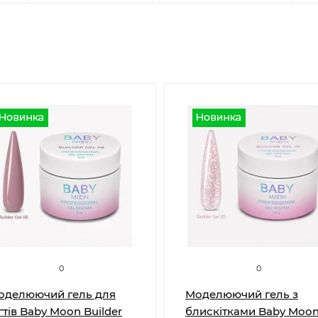
0
0
оделюючий гель для
Моделюючий гель з
гтів Baby Moon Builder
блискітками Baby Moo