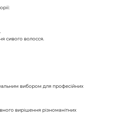
рії:
.
ня сивого волосся.
ідеальним вибором для професійних
ивного вирішення різноманітних