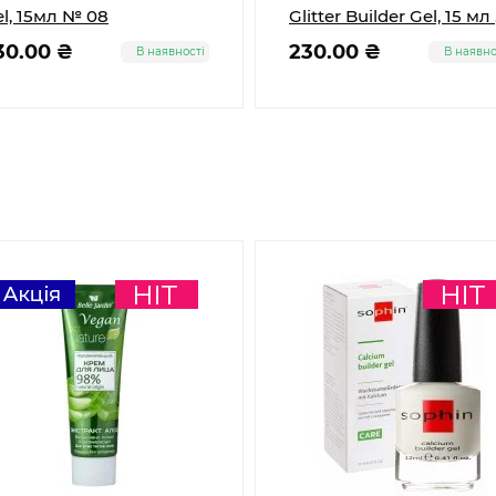
l, 15мл № 08
Glitter Builder Gel, 15 м
20
30.00 ₴
230.00 ₴
В наявності
В наявно