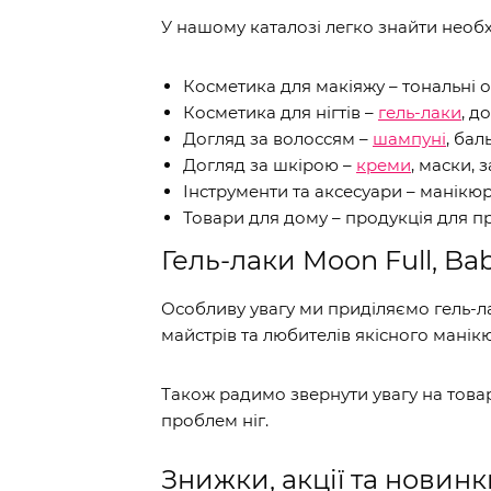
У нашому каталозі легко знайти необхі
Косметика для макіяжу – тональні 
Косметика для нігтів –
гель-лаки
, д
Догляд за волоссям –
шампуні
, бал
Догляд за шкірою –
креми
, маски, 
Інструменти та аксесуари – манікюрн
Товари для дому – продукція для п
Гель-лаки Moon Full, Ba
Особливу увагу ми приділяємо гель-
майстрів та любителів якісного манік
Також радимо звернути увагу на тов
проблем ніг.
Знижки, акції та новинк