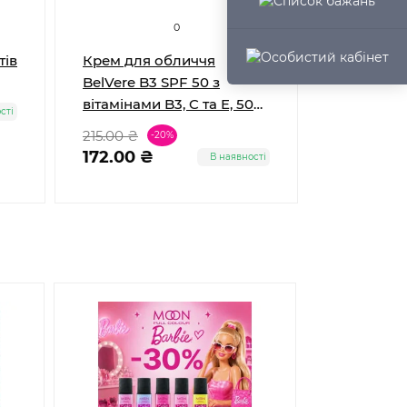
0
тів
Крем для обличчя
Крем для
BelVere B3 SPF 50 з
BelVere Co
вітамінами B3, C та E, 50
колагеном
сті
мл
коензимом
215.00 ₴
215.00 ₴
-20%
172.00 ₴
172.00 ₴
В наявності