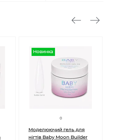
0
Моделюючий гель для
Моделююч
n
нігтів Baby Moon Builder
нігтів Bab