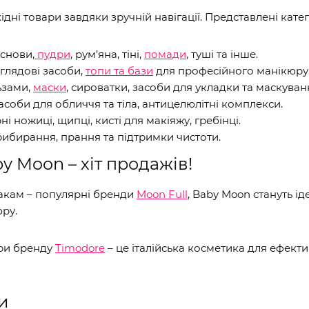
дні товари завдяки зручній навігації. Представлені катего
основи,
пудри
, рум’яна, тіні,
помади
, туші та інше.
оглядові засоби,
топи та бази
для професійного манікюру
ьзами,
маски
, сироватки, засоби для укладки та маскуван
засоби для обличчя та тіла, антицелюлітні комплекси.
і ножиці, щипці, кисті для макіяжу, гребінці.
рибирання, прання та підтримки чистоти.
by Moon – хіт продажів!
лакам – популярні бренди
Moon Full
, Baby Moon стануть 
юру.
ари бренду
Timodore
– це італійська косметика для ефект
и