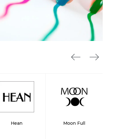
Hean
Moon Full
Timodo