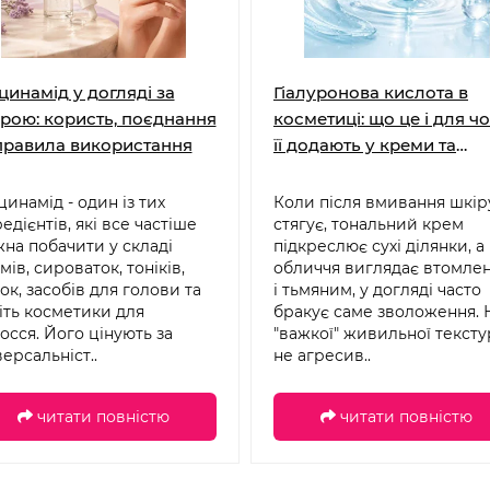
цинамід у догляді за
Гіалуронова кислота в
рою: користь, поєднання
косметиці: що це і для ч
правила використання
її додають у креми та
сироватки
цинамід - один із тих
Коли після вмивання шкір
редієнтів, які все частіше
стягує, тональний крем
на побачити у складі
підкреслює сухі ділянки, а
мів, сироваток, тоніків,
обличчя виглядає втомле
ок, засобів для голови та
і тьмяним, у догляді часто
іть косметики для
бракує саме зволоження. 
осся. Його цінують за
"важкої" живильної тексту
версальніст..
не агресив..
читати повністю
читати повністю