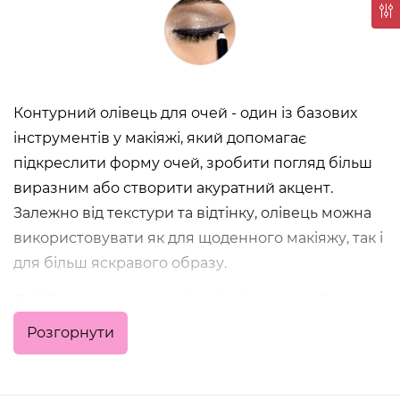
Контурний олівець для очей - один із базових
інструментів у макіяжі, який допомагає
підкреслити форму очей, зробити погляд більш
виразним або створити акуратний акцент.
Залежно від текстури та відтінку, олівець можна
використовувати як для щоденного макіяжу, так і
для більш яскравого образу.
Які бувають контурні олівці для очей
Розгорнути
У цій категорії представлені різні формати та
текстури, кожен із яких вирішує свою задачу: