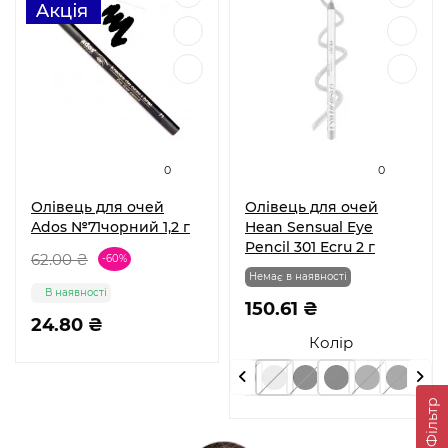
0
0
Олівець для очей
Олівець для очей
Ados №71чорний 1,2 г
Hean Sensual Eye
Pencil 301 Ecru 2 г
62.00 ₴
-60%
Немає в наявності
В наявності
150.61 ₴
24.80 ₴
Колір
Фільтр