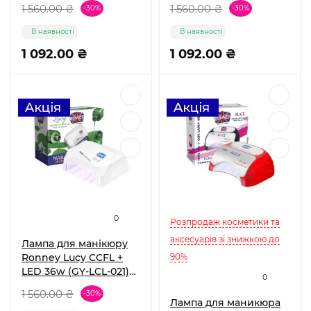
Dark Pink
Red
1 560.00 ₴
1 560.00 ₴
-30%
-30%
В наявності
В наявності
1 092.00 ₴
1 092.00 ₴
0
Розпродаж косметики та
аксесуарів зі знижкою до
Лампа для манікюру
Ronney Lucy CCFL +
90%
LED 36w (GY-LCL-021)
0
White
1 560.00 ₴
-30%
Лампа для маникюра