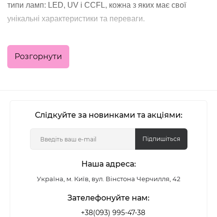
типи ламп: LED, UV і CCFL, кожна з яких має свої
унікальні характеристики та переваги.
Типи ламп для манікюру
Розгорнути
LED лампи за рахунок своєї енергоефективності
та довговічності стали популярним вибором як
для домашнього застосування, так і
Слідкуйте за новинками та акціями:
професіоналів. Вони забезпечують швидку
полімеризацію гель-лаків та є безпечними для
Підпишіться
шкіри.
Наша адреса:
UV лампи, що використовують ультрафіолетове
випромінювання для сушіння гель-лаку,
Україна, м. Київ, вул. Вінстона Черчилля, 42
відрізняються своєю універсальністю, хоч і
Зателефонуйте нам:
вимагають трохи більше часу для повного
+38(093) 995-47-38