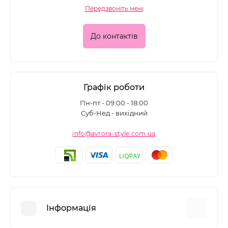
висихання покриття.
Передзвоніть мені
CCFL лампи поєднують у собі переваги LED та UV
До контактів
технологій, забезпечуючи ефективне сушіння та
довговічність покриття. Вони відрізняються своїм
спектром випромінювання та механізмом дії.
Також вони забезпечують більш м'яке та
Графік роботи
рівномірне освітлення, що дозволяє рівномірно та
Пн-пт - 09:00 - 18:00
ефективно сушити гель-лак, мінімізуючи ризик
Суб-Нед - вихідний
пересушування або недосушування матеріалу.
info@avrora-style.com.ua
При виборі апарату варто враховувати не тільки тип
виробу, але й такі параметри, як потужність та наявність
додаткових функцій, наприклад вентилятора, який
забезпечує додаткове охолодження під час роботи.
Інформація
Вибір лампи для манікюру