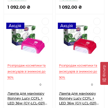
1 092.00 ₴
1 092.00 ₴
Розпродаж косметики та
Розпродаж косметики та
Фільтр
аксесуарів зі знижкою до
аксесуарів зі знижкою до
90%
90%
0
0
Лампа для манікюру
Лампа для манікюру
Ronney Lucy CCFL +
Ronney Lucy CCFL +
LED 36w (GY-LCL-021)
LED 36w (GY-LCL-021)