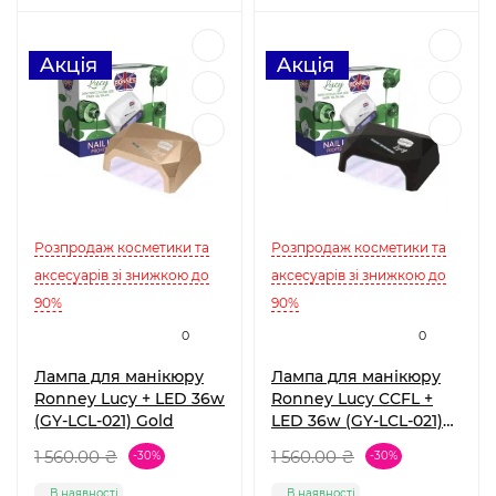
Розпродаж косметики та
Розпродаж косметики та
аксесуарів зі знижкою до
аксесуарів зі знижкою до
90%
90%
0
0
Лампа для манікюру
Лампа для манікюру
Ronney Lucy + LED 36w
Ronney Lucy CCFL +
(GY-LCL-021) Gold
LED 36w (GY-LCL-021)
Black
1 560.00 ₴
1 560.00 ₴
-30%
-30%
В наявності
В наявності