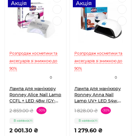
Розпродаж косметики та
Розпродаж косметики та
аксесуарів зі знижкою до
аксесуарів зі знижкою до
90%
90%
0
0
Лампа для манікюру
Лампа для манікюру
Ronney Alice Nail Lamp
Ronney Anna Nail
CCFL + LED 48w (GY-
Lamp UV+ LED 54w,
LCL-015D) White
White
2 859.00 ₴
1 828.00 ₴
-30%
-30%
В наявності
В наявності
2 001.30 ₴
1 279.60 ₴