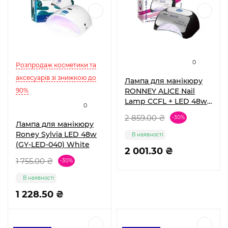
0
Розпродаж косметики та
аксесуарів зі знижкою до
Лампа для манікюру
90%
RONNEY ALICE Nail
Lamp CCFL + LED 48w
0
(GY-LCL-015D) Black
2 859.00 ₴
-30%
Лампа для манікюру
Roney Sylvia LED 48w
В наявності
(GY-LED-040) White
2 001.30 ₴
1 755.00 ₴
-30%
В наявності
1 228.50 ₴