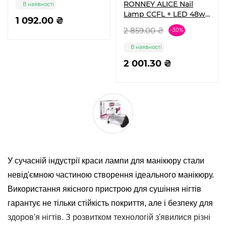
RONNEY ALICE Nail
В наявності
Lamp CCFL + LED 48w
1 092.00 ₴
(GY-LCL-015D) Red
2 859.00 ₴
-30%
В наявності
2 001.30 ₴
У сучасній індустрії краси лампи для манікюру стали
невід'ємною частиною створення ідеального манікюру.
Використання якісного пристрою для сушіння нігтів
гарантує не тільки стійкість покриття, але і безпеку для
здоров'я нігтів. З розвитком технологій з'явилися різні