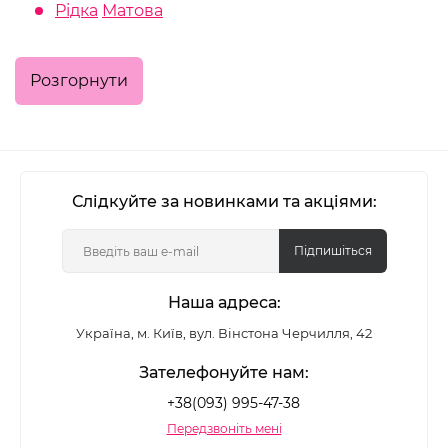
фініш впливають не менше, ніж сам відтінок.
Рідка
Матова
Сучасні формули поєднують насичений пігмент
зі стійкістю та комфортом, дозволяючи зберігати
Розгорнути
чіткість кольору без відчуття сухості.
Формати та фініші
класичні помади
- універсальні, з кремовим
Слідкуйте за новинками та акціями:
або сатиновим покриттям;
Підпишіться
рідкі
- забезпечують щільний колір і
підвищену стійкість;
Наша адреса:
матові
Україна, м. Київ, вул. Вінстона Черчилля, 42
- створюють більш графічний,
виразний ефект;
Зателефонуйте нам:
+38(093) 995-47-38
з глянцевим фінішем
- додають світла й
Передзвоніть мені
візуального об'єму;