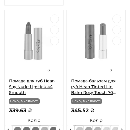
0
0
Помада для губ Hean
Помада-бальзам для
Say Nude Lipstick 44
губ Hean Tinted Lip
Smooth
Balm Rosy Touch 70
Icon 4,5 г
Немає в наявності
Немає в наявності
339.63 ₴
345.52 ₴
Колір
Колір