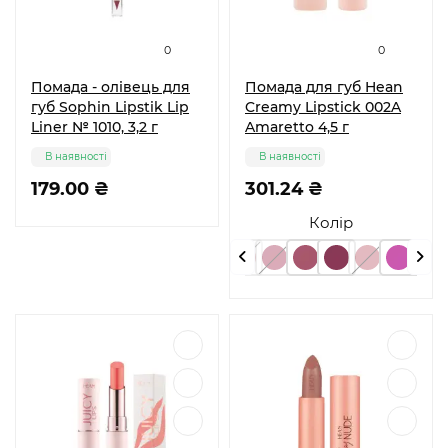
0
0
Помада - олівець для
Помада для губ Hean
губ Sophin Lipstik Lip
Creamy Lipstick 002A
Liner № 1010, 3,2 г
Amaretto 4,5 г
В наявності
В наявності
179.00 ₴
301.24 ₴
Колір