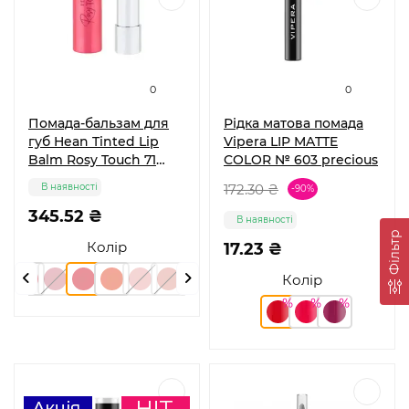
0
0
Помада-бальзам для
Рідка матова помада
губ Hean Tinted Lip
Vipera LIP MATTE
Balm Rosy Touch 71
COLOR № 603 precious
Amour 4,5 г
В наявності
172.30 ₴
-90%
345.52 ₴
В наявності
Фільтр
Колір
17.23 ₴
Колір