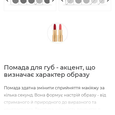
Помада для губ - акцент, що
визначає характер образу
Помада здатна змінити сприйняття макіяжу за
кілька секунд. Вона формує настрій образу - від
стриманого й природного до виразного та
контрастного. Текстура, щільність покриття й