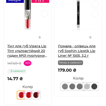
0
0
Тінт для губ Vipera Lip
Помада - олівець для
Tint ультрастійкий 20
губ Sophin Lipstik Lip
годин №01 пурпурний,
Liner № 1005, 3,2 г
10 мл
147.69 ₴
Немає в наявності
-90%
179.00 ₴
В наявності
Колір
14.77 ₴
Колір