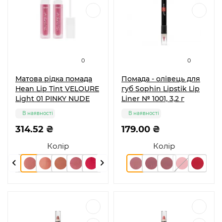
0
0
Матова рідка помада
Помада - олівець для
Hean Lip Tint VELOURE
губ Sophin Lipstik Lip
Light 01 PINKY NUDE
Liner № 1001, 3,2 г
В наявності
В наявності
314.52 ₴
179.00 ₴
Колір
Колір