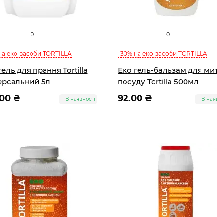
0
0
на еко-засоби TORTILLA
-30% на еко-засоби TORTILLA
гель для прання Tortilla
Еко гель-бальзам для ми
ерсальний 5л
посуду Tortilla 500мл
.00 ₴
92.00 ₴
В наявності
В ная