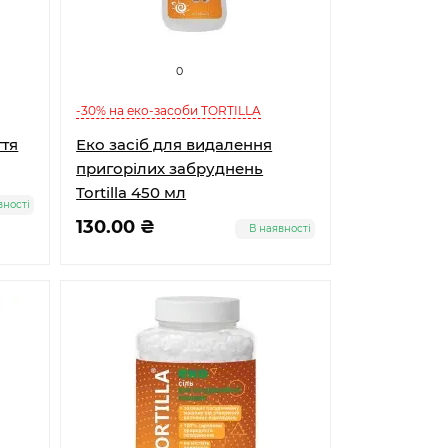
0
-30% на еко-засоби TORTILLA
ття
Еко засіб для видалення
пригорілих забруднень
Tortilla 450 мл
вності
130.00 ₴
В наявності