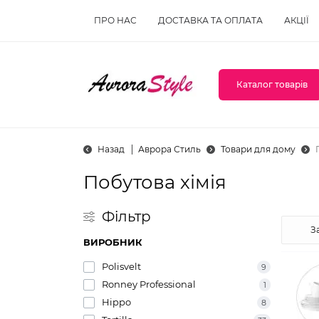
ПРО НАС
ДОСТАВКА ТА ОПЛАТА
АКЦІЇ
Каталог товарів
Назад
Аврора Стиль
Товари для дому
Побутова хімія
Фільтр
ВИРОБНИК
Polisvelt
9
Ronney Professional
1
Hippo
8