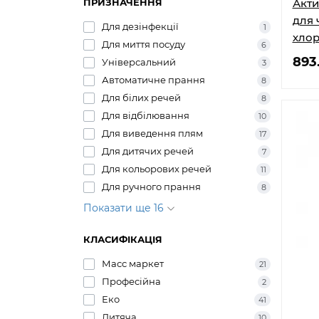
ПРИЗНАЧЕННЯ
Акти
для 
Для дезінфекції
1
хлор
Для миття посуду
6
893
Універсальний
3
Автоматичне прання
8
Для білих речей
8
Для відбілювання
10
Для виведення плям
17
Для дитячих речей
7
Для кольорових речей
11
Для ручного прання
8
Показати ще 16
КЛАСИФІКАЦІЯ
Масс маркет
21
Професійна
2
Еко
41
Дитяча
10