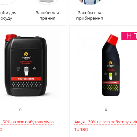
соби для
Засоби для
Засоби для
посуду
прання
прибирання
0
0
! –30% на всю побутову хімію
Акція! –30% на всю побутову хім
O
TURBO