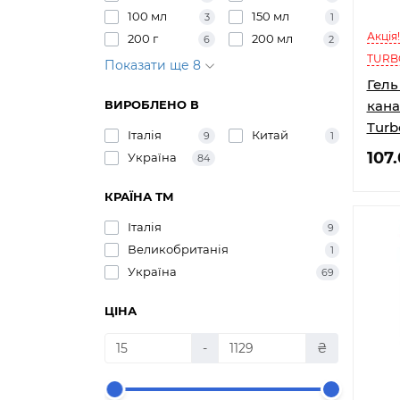
100 мл
150 мл
3
1
Акція
200 г
200 мл
6
2
TURB
Показати ще 8
Гель
ВИРОБЛЕНО В
кана
Turb
Італія
Китай
9
1
107
Україна
84
КРАЇНА ТМ
Італія
9
Великобританія
1
Україна
69
ЦІНА
-
₴