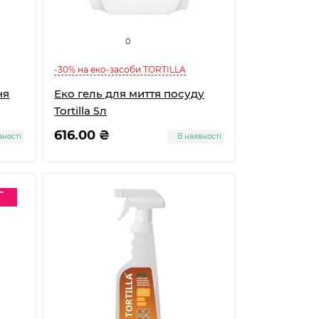
0
-30% на еко-засоби TORTILLA
ня
Еко гель для миття посуду
Tortilla 5л
616.00 ₴
вності
В наявності