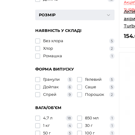
Акція
TURB
Акти
РОЗМІР
акри
Turb
НАЯВНІСТЬ У СКЛАДІ
154
Без хлора
5
Хлор
2
Ромашка
1
ФОРМА ВИПУСКУ
Гранули
Гелевий
5
5
Дойпак
Саше
6
5
Спрей
Порошок
9
2
ВАГА/ОБ’ЄМ
4,7 л
850 мл
18
1
1 кг
30 г
4
1
50 г
100 г
5
1