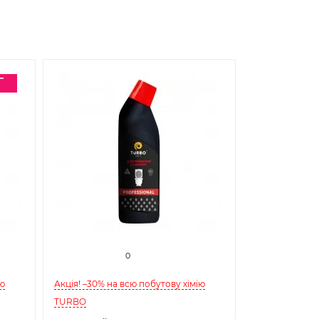
0
ію
Акція! –30% на всю побутову хімію
TURBO