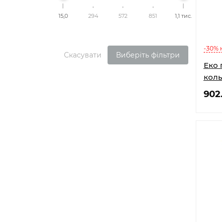
15,0
294
572
851
1,1 тис.
-30% 
Скасувати
Виберіть фільтри
Еко гель Torti
коль
902