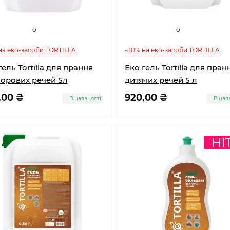
0
0
на еко-засоби TORTILLA
-30% на еко-засоби TORTILLA
lla для прання
Еко гель Tortilla для пран
орових речей 5л
дитячих речей 5 л
.00 ₴
920.00 ₴
В наявності
В ная