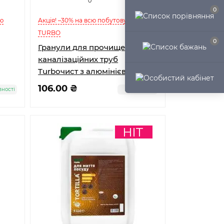
0
0
ію
Акція! –30% на всю побутову хімію
TURBO
0
Гранули для прочищення
каналізаційних труб
Turboчист з алюмінієвим
активатором 200г
106.00 ₴
вності
В наявності