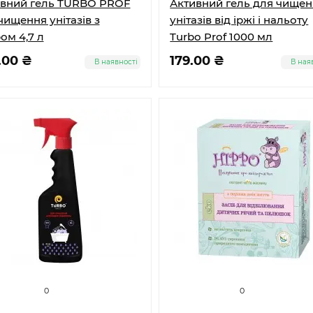
вний гель TURBO PROF
Активний гель для чище
чищення унітазів з
унітазів від іржі і нальоту
ом 4,7 л
Turbo Prof 1000 мл
.00 ₴
179.00 ₴
В наявності
В ная
0
0