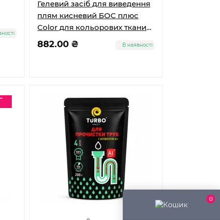
Гелевий засіб для виведення
плям кисневий БОС плюс
Color для кольорових тканин
вності
4.7 л
882.00 ₴
В наявності
0