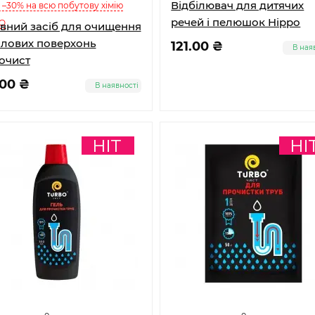
Відбілювач для дитячих
! –30% на всю побутову хімію
речей і пелюшок Hippo
O
вний засіб для очищення
лових поверхонь
121.00 ₴
В ная
oчист
.00 ₴
В наявності