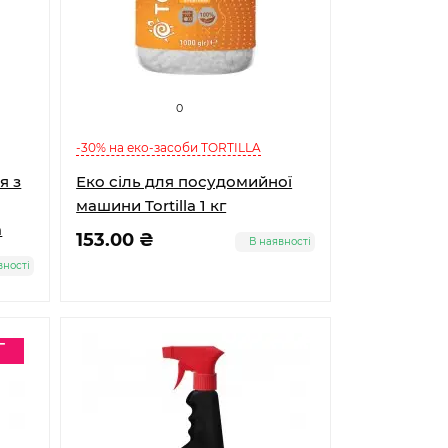
0
-30% на еко-засоби TORTILLA
я з
Еко сіль для посудомийної
машини Tortilla 1 кг
a
153.00 ₴
В наявності
вності