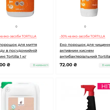
0
0
на еко-засоби TORTILLA
-30% на еко-засоби TORTILLA
порошок для миття
Еко порошок для чищенн
ду в посудомийній
активним киснем
і Tortilla 1 кг
антибактеріальний Tortill
.00 ₴
72.00 ₴
В наявності
В ная