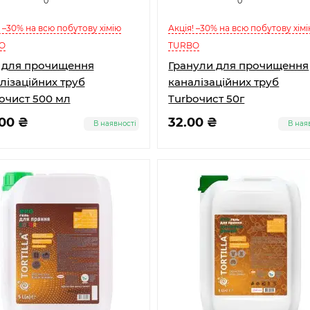
0
0
! –30% на всю побутову хімію
Акція! –30% на всю побутову хім
O
TURBO
 для прочищення
Гранули для прочищення
лізаційних труб
каналізаційних труб
oчист 500 мл
Turboчист 50г
.00 ₴
32.00 ₴
В наявності
В ная