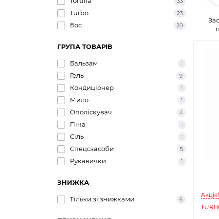
Tortilla
33
Turbo
23
За
Бос
20
ГРУПА ТОВАРІВ
Бальзам
1
Гель
9
Кондиціонер
1
Мило
1
Ополіскувач
4
Піна
1
Сіль
1
Спецсзасоби
5
Рукавички
1
ЗНИЖКА
Акція
Тільки зі знижками
6
TURB