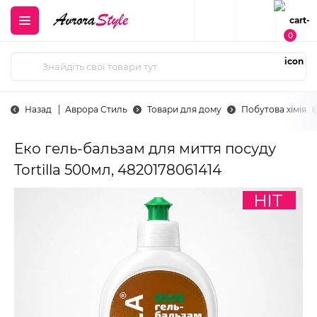
0
Назад
Аврора Стиль
Товари для дому
Побутова хімія
Еко гель-бальзам для миття посуду
Tortilla 500мл, 4820178061414