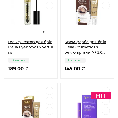
0
0
Гель фіксатор для брів
Крем-фарба для брів
Delia Eyebrow Expert 11
Delia Cosmetics з
мл
олією аргани № 3.0
Темно-коричнева 15
В наявності
В наявності
мл
189.00 ₴
145.00 ₴