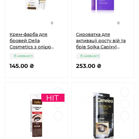
0
0
Крем-фарба для
Сироватка для
бровей Delia
активації росту вій та
Cosmetics з олією
брів Soika Capixyl
аргани тон 4.0
Active, 4 мл
В наявності
В наявності
Коричнева 15 мл
145.00 ₴
253.00 ₴