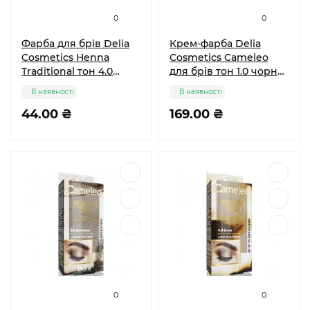
0
0
Фарба для брів Delia
Крем-фарба Delia
Cosmetics Henna
Cosmetiсs Cameleo
Traditional тон 4.0
для брів тон 1.0 чорна
коричнева 2 мл
15 мл
В наявності
В наявності
44.00 ₴
169.00 ₴
0
0