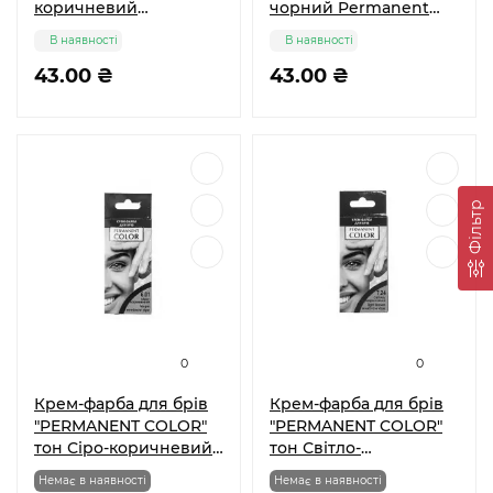
коричневий
чорний Permanent
Permanent Color
Color
В наявності
В наявності
43.00 ₴
43.00 ₴
Фільтр
0
0
Крем-фарба для брів
Крем-фарба для брів
"PERMANENT COLOR"
"PERMANENT COLOR"
тон Сіро-коричневий
тон Світло-
№6.01
коричневий №7.24
Немає в наявності
Немає в наявності