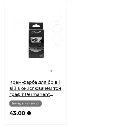
0
Крем-фарба для брів і
вій з окислювачем тон
графіт Permanent
Color
Немає в наявності
43.00 ₴