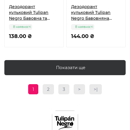
Дезодорант
Дезодорант
кульковий Tulipan
кульковий Tulipan
Negro Бавовна та
Negro Бавовняна
тальк, 50 мл
Хмара, 50 мл
В наявності
В наявності
138.00 ₴
144.00 ₴
Показати ще
1
2
3
>
>|