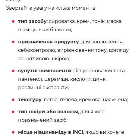
Звертайте увагу на кілька моментів:
тип засобу
: сироватка, крем, тонік, маска,
шампунь чи бальзам;
призначення продукту
: для зволоження,
себоконтролю, вирівнювання тону, догляду
за чутливою шкірою;
супутні компоненти
: гіалуронова кислота,
пантенол, цераміди, кислоти, цинк,
рослинні екстракти;
текстуру
: легка, гелева, кремова, насичена;
тип шкіри або волосся
, для якого
призначений засіб;
місце ніацинаміду в INCI
, якщо ви хочете