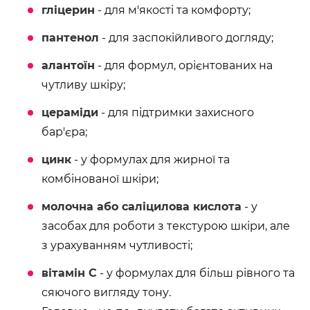
гліцерин
- для м'якості та комфорту;
пантенол
- для заспокійливого догляду;
алантоїн
- для формул, орієнтованих на
чутливу шкіру;
цераміди
- для підтримки захисного
бар'єра;
цинк
- у формулах для жирної та
комбінованої шкіри;
молочна або саліцилова кислота
- у
засобах для роботи з текстурою шкіри, але
з урахуванням чутливості;
вітамін C
- у формулах для більш рівного та
сяючого вигляду тону.