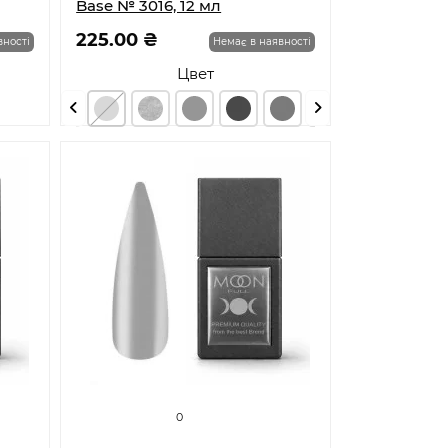
Base № 3016, 12 мл
225.00 ₴
вності
Немає в наявності
Цвет
0