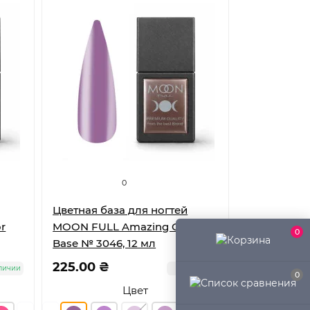
0
Цветная база для ногтей
r
MOON FULL Amazing Color
0
Base № 3046, 12 мл
225.00 ₴
личии
В наличии
0
Цвет