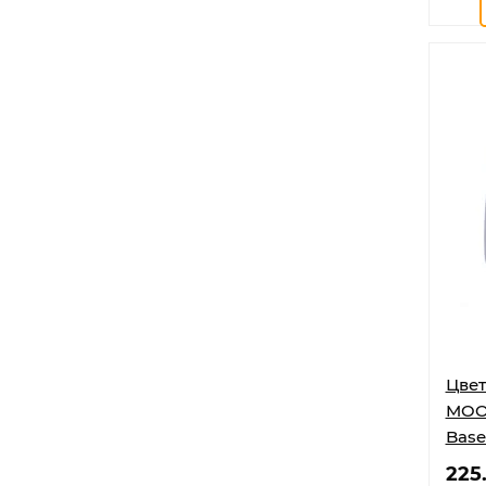
Цвет
MOON
Base
225