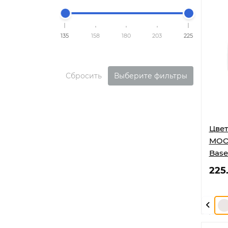
135
158
180
203
225
Сбросить
Выберите фильтры
Цвет
MOON
Base
225