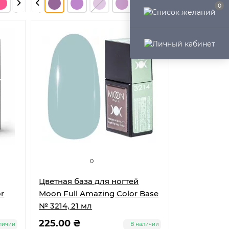
0
0
Цветная база для ногтей
r
Moon Full Amazing Color Base
№ 3214, 21 мл
225.00 ₴
личии
В наличии