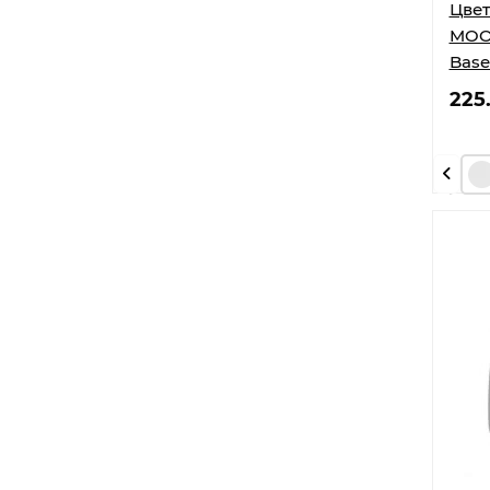
Цвет
MOON
Base
225