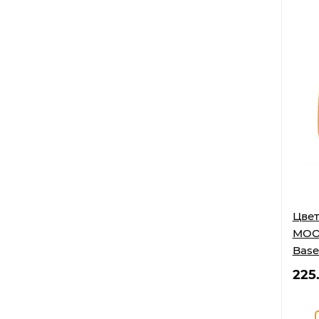
Цвет
MOON
Base
225