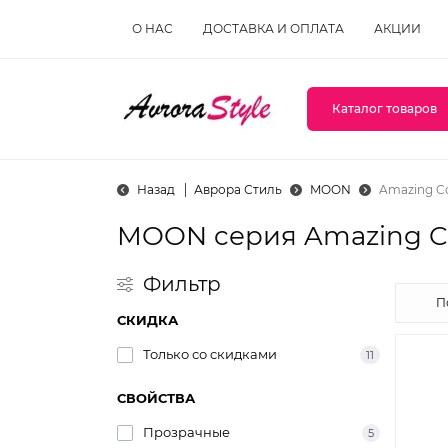
О НАС
ДОСТАВКА И ОПЛАТА
АКЦИИ
Каталог товаров
Назад
Аврора Стиль
MOON
Amazing Co
MOON cерия Amazing Co
Фильтр
СКИДКА
Только со cкидками
11
СВОЙСТВА
Прозрачные
5