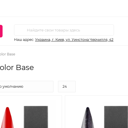
Наш адрес:
Украина, г. Киев, ул. Уинстона Черчилля, 42
lor Base
lor Base