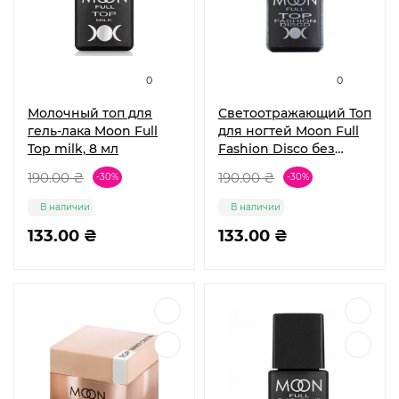
0
0
Молочный топ для
Светоотражающий Топ
гель-лака Moon Full
для ногтей Moon Full
Top milk, 8 мл
Fashion Disco без
липкого слоя 8 мл
190.00 ₴
190.00 ₴
-30%
-30%
В наличии
В наличии
133.00 ₴
133.00 ₴