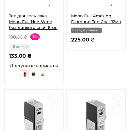
0
0
Топ для гель лака
Moon Full Amazing
Moon Full Non-Wipe
Diamond Top Coat 12мл
без липкого слоя 8 мл
Немає в наявності
190.00 ₴
-30%
225.00 ₴
В наличии
133.00 ₴
Доступные варианты